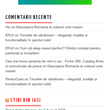
COMENTARII RECENTE
Vio
on
Descopera Romania la volanul unei masini
EPoX
on
Ținutele de vânătoare – eleganță, tradiție și
funcționalitate în sportul nobil
EPoX
on
Cum să alegi ceasul perfect? Ghidul complet pentru
pasionați și începători
Cea mai buna varianta de rent a car - Firme 365, Catalog firme
si comunicate de presa
on
Descopera Romania la volanul unei
masini
PentruCaini
on
Ținutele de vânătoare – eleganță, tradiție și
funcționalitate în sportul nobil
STIRI DIN IASI
Topul știrilor din Iași, Joi 6 August 2026