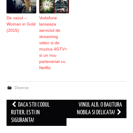
De vazut –
Vodafone
Woman in Gold
lanseaza
(2015)
serviciul de
streaming
video si de
muzica 4GTV+
si un nou
parteneriat cu
Netflix
Diverse
Post
DACA STII CODUL
VINUL ALB, O BAUTURA
navigation
RUTIER, ESTI IN
NOBILA SI DELICATA!
SIGURANTA!