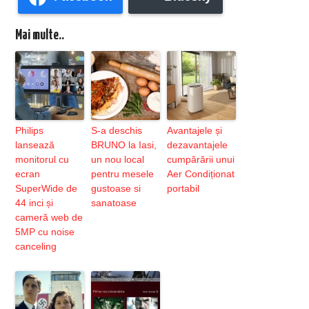
Mai multe..
Philips
S-a deschis
Avantajele și
lansează
BRUNO la Iasi,
dezavantajele
monitorul cu
un nou local
cumpărării unui
ecran
pentru mesele
Aer Condiționat
SuperWide de
gustoase si
portabil
44 inci și
sanatoase
cameră web de
5MP cu noise
canceling