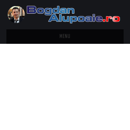
MENU
HOME
CONTACT
DESPRE BOGDAN ALUPOAIE
AUTOMOBILE
DRESS TO IMPRESS
TRAVEL