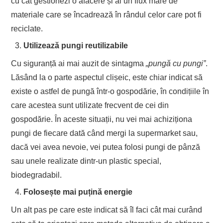
cu cât gestionezi o afacere și ai un flux mare de
materiale care se încadrează în rândul celor care pot fi
reciclate.
Utilizează pungi reutilizabile
Cu siguranță ai mai auzit de sintagma
„pungă cu pungi”
.
Lăsând la o parte aspectul clișeic, este chiar indicat să
existe o astfel de pungă într-o gospodărie, în condițiile în
care acestea sunt utilizate frecvent de cei din
gospodărie. În aceste situații, nu vei mai achiziționa
pungi de fiecare dată când mergi la supermarket sau,
dacă vei avea nevoie, vei putea folosi pungi de pânză
sau unele realizate dintr-un plastic special,
biodegradabil.
Folosește mai puțină energie
Un alt pas pe care este indicat să îl faci cât mai curând