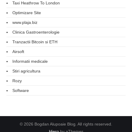
Taxi Heathrow To London
Optimizare Site
www.plaja.biz
Clinica Gastroenterologie
Tranzactii Bitcoin si ETH
Airsoft
Informatii medicale
Stiri agricultura
Rozy
Software
© 2026 Bogdan Alupoaie Blog. All rights reserved.
Hiero
by aThemes