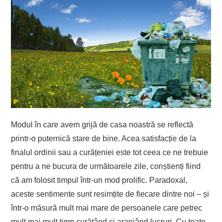
Modul în care avem grijă de casa noastră se reflectă
printr-o puternică stare de bine. Acea satisfacție de la
finalul ordinii sau a curățeniei este tot ceea ce ne trebuie
pentru a ne bucura de următoarele zile, conștienți fiind
că am folosit timpul într-un mod prolific. Paradoxal,
aceste sentimente sunt resimțite de fiecare dintre noi – și
într-o măsură mult mai mare de persoanele care petrec
mult mai mult timp curățând și aranjând lucruri. Cu toate