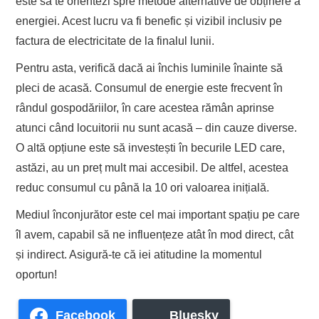
este să te orientezi spre metode alternative de obținere a
energiei. Acest lucru va fi benefic și vizibil inclusiv pe
factura de electricitate de la finalul lunii.
Pentru asta, verifică dacă ai închis luminile înainte să
pleci de acasă. Consumul de energie este frecvent în
rândul gospodăriilor, în care acestea rămân aprinse
atunci când locuitorii nu sunt acasă – din cauze diverse.
O altă opțiune este să investești în becurile LED care,
astăzi, au un preț mult mai accesibil. De altfel, acestea
reduc consumul cu până la 10 ori valoarea inițială.
Mediul înconjurător este cel mai important spațiu pe care
îl avem, capabil să ne influențeze atât în mod direct, cât
și indirect. Asigură-te că iei atitudine la momentul
oportun!
Facebook
Bluesky