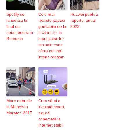
Spotify se
Cele mai
Huawei publică
lanseaza la
realiste papusi
raportul anual
final de
gonflabile de la
2022
noiembrie si in
Incitant.ro, in
Romania
topul jucariilor
sexuale care
ofera cel mai
intens orgasm
Mare nebunie
Cum să ai o
la Munchen
locuință smart,
Maraton 2015
sigură,
conectată la
Internet stabil