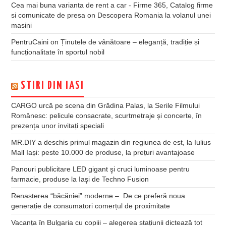
Cea mai buna varianta de rent a car - Firme 365, Catalog firme
si comunicate de presa
on
Descopera Romania la volanul unei
masini
PentruCaini
on
Ținutele de vânătoare – eleganță, tradiție și
funcționalitate în sportul nobil
STIRI DIN IASI
CARGO urcă pe scena din Grădina Palas, la Serile Filmului
Românesc: pelicule consacrate, scurtmetraje și concerte, în
prezența unor invitați speciali
MR.DIY a deschis primul magazin din regiunea de est, la Iulius
Mall Iași: peste 10.000 de produse, la prețuri avantajoase
Panouri publicitare LED gigant şi cruci luminoase pentru
farmacie, produse la Iaşi de Techno Fusion
Renașterea “băcăniei” moderne – De ce preferă noua
generație de consumatori comerțul de proximitate
Vacanța în Bulgaria cu copiii – alegerea stațiunii dictează tot