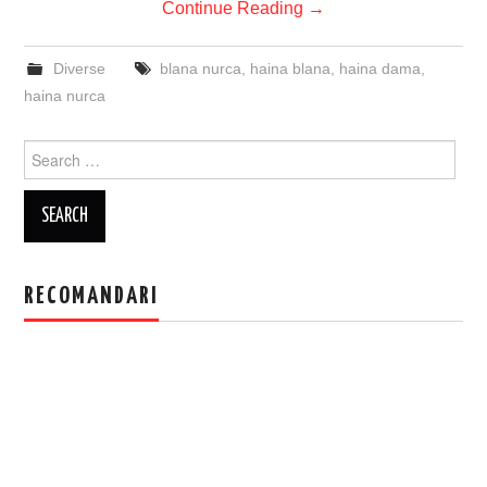
Continue Reading
→
Diverse
blana nurca
,
haina blana
,
haina dama
,
haina nurca
Search
for:
RECOMANDARI