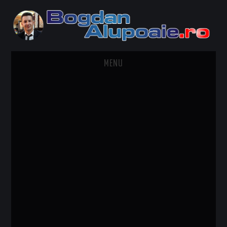
MENU
HOME
CONTACT
DESPRE BOGDAN ALUPOAIE
AUTOMOBILE
DRESS TO IMPRESS
TRAVEL