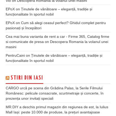
Vio
on
Descopera Romania la volanul unei masini
EPoX
on
Ținutele de vânătoare – eleganță, tradiție și
funcționalitate în sportul nobil
EPoX
on
Cum să alegi ceasul perfect? Ghidul complet pentru
pasionați și începători
Cea mai buna varianta de rent a car - Firme 365, Catalog firme
si comunicate de presa
on
Descopera Romania la volanul unei
masini
PentruCaini
on
Ținutele de vânătoare – eleganță, tradiție și
funcționalitate în sportul nobil
STIRI DIN IASI
CARGO urcă pe scena din Grădina Palas, la Serile Filmului
Românesc: pelicule consacrate, scurtmetraje și concerte, în
prezența unor invitați speciali
MR.DIY a deschis primul magazin din regiunea de est, la Iulius
Mall Iași: peste 10.000 de produse, la prețuri avantajoase