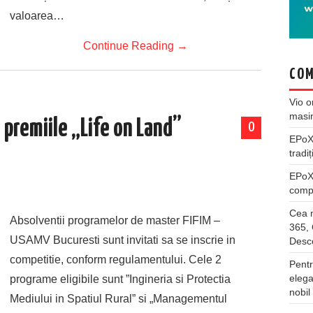
valoarea…
Continue Reading
→
COM
Vio
o
masi
premiile „Life on Land”
0
EPo
tradiț
EPo
compl
Cea m
Absolventii programelor de master FIFIM –
365, 
USAMV Bucuresti sunt invitati sa se inscrie in
Desco
competitie, conform regulamentului. Cele 2
Pentr
elega
programe eligibile sunt ”Ingineria si Protectia
nobil
Mediului in Spatiul Rural” si „Managementul