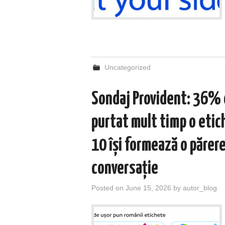
Uncategorized
Sondaj Provident: 36% 
purtat mult timp o etich
10 își formează o părer
conversație
Posted on
June 15, 2026
by
autor_blog