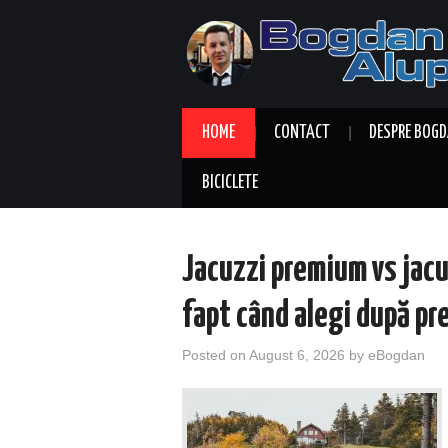
HOME
CONTACT
DESPRE BOGD
BICICLETE
Jacuzzi premium vs jacu
fapt când alegi după pr
Posted on
August 6, 2026
by
eBogdan