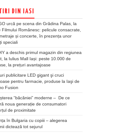
TIRI DIN IASI
O urcă pe scena din Grădina Palas, la
e Filmului Românesc: pelicule consacrate,
metraje și concerte, în prezența unor
ți speciali
Y a deschis primul magazin din regiunea
t, la Iulius Mall Iași: peste 10.000 de
se, la prețuri avantajoase
ri publicitare LED gigant şi cruci
oase pentru farmacie, produse la Iaşi de
no Fusion
șterea “băcăniei” moderne – De ce
ră noua generație de consumatori
țul de proximitate
ța în Bulgaria cu copiii – alegerea
unii dictează tot sejurul