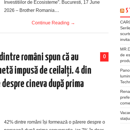
Investitiilor de Ecosisteme”. Bucuresti, 17 June
S
2026 – Brother Romania…
CARG
Continue Reading
→
Seril
scurt
invita
MR.DI
dintre români spun că au
de es
0
produ
etă impusă de ceilalți. 4 din
Panou
lumin
e despre cineva după prima
Tech
Rena
prefe
comer
Vacan
stați
42% dintre români își formează o părere despre o