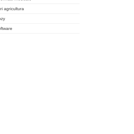
iri agricultura
ozy
ftware