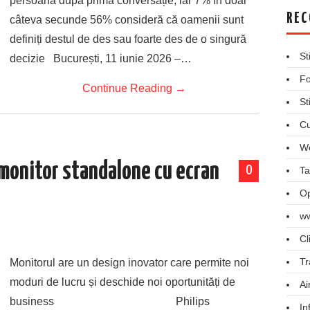
persoană după prima conversație, iar 7% în doar
REC
câteva secunde 56% consideră că oamenii sunt
definiți destul de des sau foarte des de o singură
St
decizie București, 11 iunie 2026 –…
Fo
Continue Reading
→
St
Cu
We
 monitor standalone cu ecran
0
Ta
Op
ww
Cl
Tr
Monitorul are un design inovator care permite noi
moduri de lucru și deschide noi oportunități de
Ai
business Philips
In