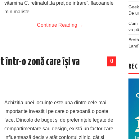
vitamina C, retinalul „la preț de intrare”, flacoanele
Geek
minimaliste…
De u
Cum a
Continue Reading
→
va pă
Broth
Land
 într-o zonă care își va
0
REC
Achiziția unei locuințe este una dintre cele mai
importante investiții pe care o persoană o poate
face. Dincolo de buget și de preferințele legate de
compartimentare sau design, există un factor care
influențează decisiv atât confortul zilnic, cât și