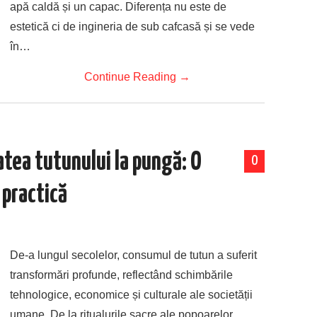
apă caldă și un capac. Diferența nu este de
estetică ci de ingineria de sub cafcasă și se vede
în…
Continue Reading
→
atea tutunului la pungă: O
0
 practică
De-a lungul secolelor, consumul de tutun a suferit
transformări profunde, reflectând schimbările
tehnologice, economice și culturale ale societății
umane. De la ritualurile sacre ale popoarelor