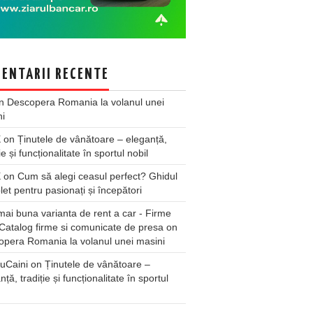
ENTARII RECENTE
n
Descopera Romania la volanul unei
ni
X
on
Ținutele de vânătoare – eleganță,
ie și funcționalitate în sportul nobil
X
on
Cum să alegi ceasul perfect? Ghidul
et pentru pasionați și începători
ai buna varianta de rent a car - Firme
Catalog firme si comunicate de presa
on
pera Romania la volanul unei masini
uCaini
on
Ținutele de vânătoare –
nță, tradiție și funcționalitate în sportul