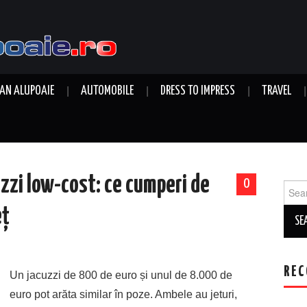
AN ALUPOAIE
AUTOMOBILE
DRESS TO IMPRESS
TRAVEL
zzi low-cost: ce cumperi de
0
Sear
for:
eț
REC
Un jacuzzi de 800 de euro și unul de 8.000 de
euro pot arăta similar în poze. Ambele au jeturi,