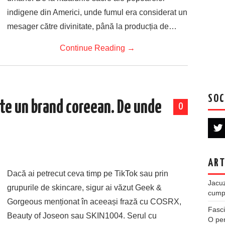
indigene din Americi, unde fumul era considerat un
mesager către divinitate, până la producția de…
Continue Reading
→
SOC
e un brand coreean. De unde
0
ART
Dacă ai petrecut ceva timp pe TikTok sau prin
Jacuz
grupurile de skincare, sigur ai văzut Geek &
cumpe
Gorgeous menționat în aceeași frază cu COSRX,
Fasci
Beauty of Joseon sau SKIN1004. Serul cu
O per