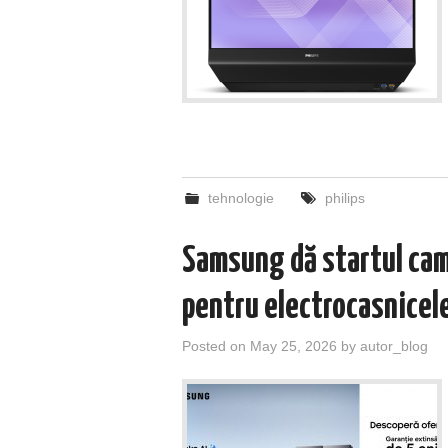
tehnologie
philips
Samsung dă startul camp
pentru electrocasnicel
Posted on
May 25, 2026
by
autor_blog