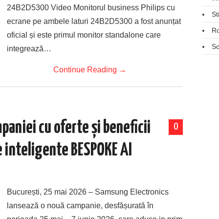
24B2D5300 Video Monitorul business Philips cu
St
ecrane pe ambele laturi 24B2D5300 a fost anunțat
R
oficial și este primul monitor standalone care
So
integrează…
Continue Reading
→
aniei cu oferte și beneficii
0
e inteligente BESPOKE AI
București, 25 mai 2026 – Samsung Electronics
lansează o nouă campanie, desfășurată în