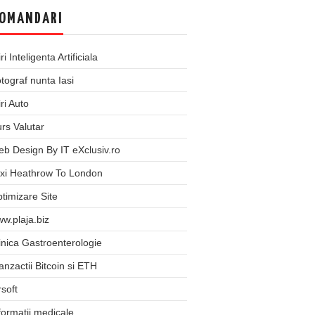
OMANDARI
iri Inteligenta Artificiala
tograf nunta Iasi
iri Auto
rs Valutar
b Design By IT eXclusiv.ro
xi Heathrow To London
timizare Site
w.plaja.biz
inica Gastroenterologie
anzactii Bitcoin si ETH
rsoft
formatii medicale