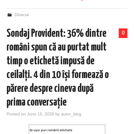
Diverse
Sondaj Provident: 36% dintre
0
români spun că au purtat mult
timp o etichetă impusă de
ceilalți. 4 din 10 își formează o
părere despre cineva după
prima conversație
Posted on
June 15, 2026
by
autor_blog