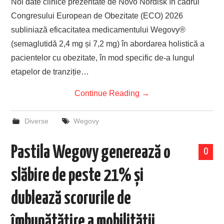
Noi date clinice prezentate de Novo Nordisk în cadrul
Congresului European de Obezitate (ECO) 2026
subliniază eficacitatea medicamentului Wegovy®
(semaglutidă 2,4 mg și 7,2 mg) în abordarea holistică a
pacientelor cu obezitate, în mod specific de-a lungul
etapelor de tranziție…
Continue Reading
→
Diverse
Wegovy
Pastila Wegovy generează o
0
slăbire de peste 21% și
dublează scorurile de
îmbunătățire a mobilității