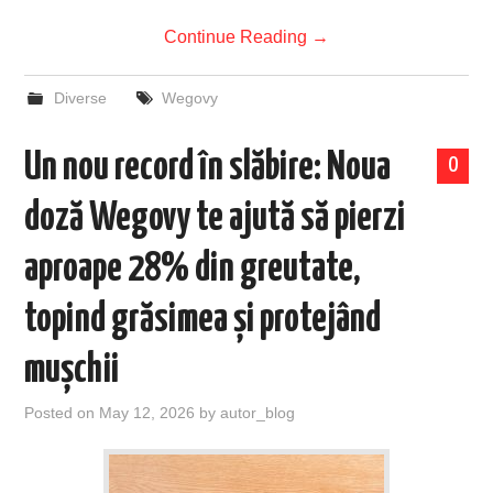
Continue Reading
→
Diverse
Wegovy
Un nou record în slăbire: Noua
0
doză Wegovy te ajută să pierzi
aproape 28% din greutate,
topind grăsimea și protejând
mușchii
Posted on
May 12, 2026
by
autor_blog