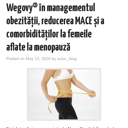
Wegovy® în managementul
obezității, reducerea MACE și a
comorbidităților la femeile
aflate la menopauză
Posted on
May 13, 2026
by
autor_blog