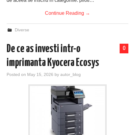
de aceea se inscriu in categoriile: piloti…
Continue Reading
→
Diverse
De ce as investi intr-o
0
imprimanta Kyocera Ecosys
Posted on
May 15, 2026
by
autor_blog