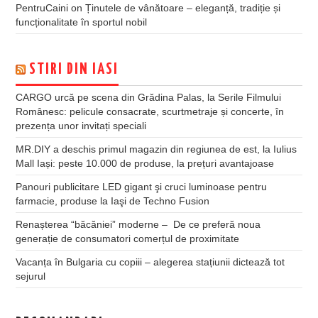
PentruCaini
on
Ținutele de vânătoare – eleganță, tradiție și
funcționalitate în sportul nobil
STIRI DIN IASI
CARGO urcă pe scena din Grădina Palas, la Serile Filmului
Românesc: pelicule consacrate, scurtmetraje și concerte, în
prezența unor invitați speciali
MR.DIY a deschis primul magazin din regiunea de est, la Iulius
Mall Iași: peste 10.000 de produse, la prețuri avantajoase
Panouri publicitare LED gigant şi cruci luminoase pentru
farmacie, produse la Iaşi de Techno Fusion
Renașterea “băcăniei” moderne – De ce preferă noua
generație de consumatori comerțul de proximitate
Vacanța în Bulgaria cu copiii – alegerea stațiunii dictează tot
sejurul