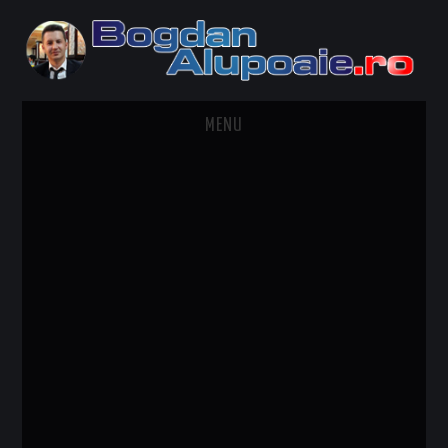
MENU
HOME
CONTACT
DESPRE BOGDAN ALUPOAIE
AUTOMOBILE
DRESS TO IMPRESS
TRAVEL