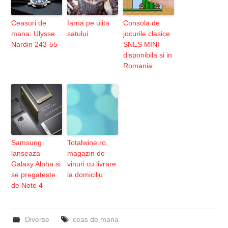
Ceasuri de
Iarna pe ulita
Consola de
mana: Ulysse
satului
jocurile clasice
Nardin 243-55
SNES MINI
disponibila si in
Romania
Samsung
Totalwine.ro,
lanseaza
magazin de
Galaxy Alpha si
vinuri cu livrare
se pregateste
la domiciliu
de Note 4
Diverse
ceas de mana