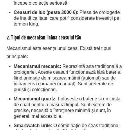
începe o colecție serioasă.
Ceasuri de lux (peste 3000 €):
Piese de orologerie
de înaltă calitate, care pot fi considerate investiții pe
termen lung.
2. Tipul de mecanism: Inima ceasului tău
Mecanismul este esența unui ceas. Există trei tipuri
principale:
Mecanismul mecanic:
Reprezintă arta tradițională a
orologeriei. Aceste ceasuri funcționează fără baterie,
fiind animate de mișcarea mâinii (automat) sau de
întoarcerea coroanei (manual). Sunt preferate de
puristi și colecționari.
Mecanismul quartz:
Folosește o baterie și un cristal
de cuarț pentru a măsura timpul. Sunt extrem de
precise, necesită o întreținere minimă și sunt, în
general, mai accesibile.
Smartwatch-urile:
O combinație de ceas tradițional