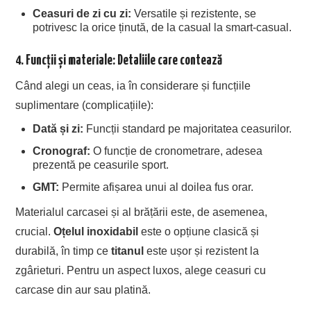
Ceasuri de zi cu zi:
Versatile și rezistente, se
potrivesc la orice ținută, de la casual la smart-casual.
4. Funcții și materiale: Detaliile care contează
Când alegi un ceas, ia în considerare și funcțiile
suplimentare (complicațiile):
Dată și zi:
Funcții standard pe majoritatea ceasurilor.
Cronograf:
O funcție de cronometrare, adesea
prezentă pe ceasurile sport.
GMT:
Permite afișarea unui al doilea fus orar.
Materialul carcasei și al brățării este, de asemenea,
crucial.
Oțelul inoxidabil
este o opțiune clasică și
durabilă, în timp ce
titanul
este ușor și rezistent la
zgârieturi. Pentru un aspect luxos, alege ceasuri cu
carcase din aur sau platină.