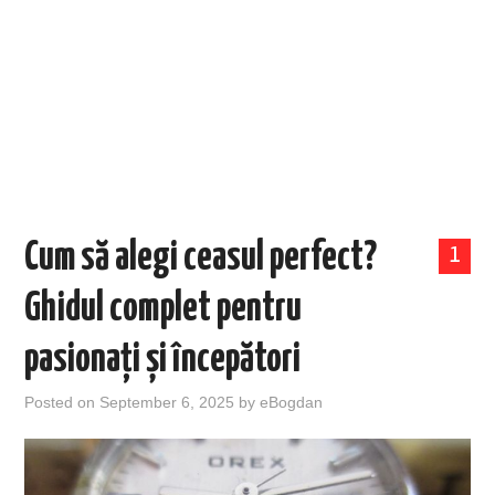
EVENIMENTE
TECH
BICICLETE
Cum să alegi ceasul perfect?
1
Ghidul complet pentru
pasionați și începători
Posted on
September 6, 2025
by
eBogdan