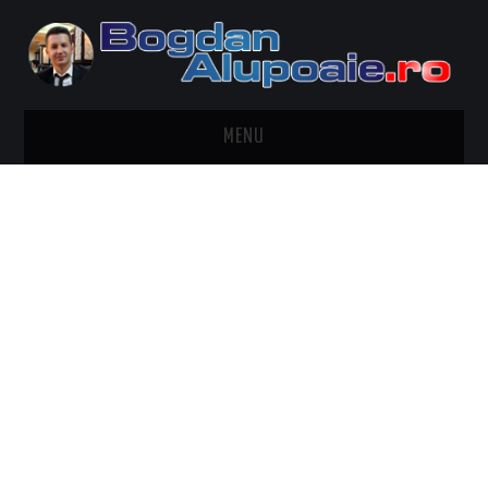
MENU
HOME
CONTACT
DESPRE BOGDAN ALUPOAIE
AUTOMOBILE
DRESS TO IMPRESS
TRAVEL