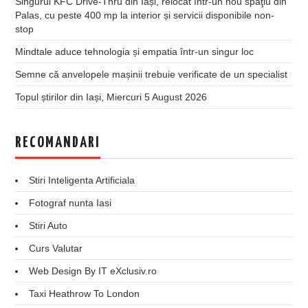
Singurul KFC Drive-Thru din Iași, relocat într-un nou spaţiu din
Palas, cu peste 400 mp la interior și servicii disponibile non-
stop
Mindtale aduce tehnologia și empatia într-un singur loc
Semne că anvelopele mașinii trebuie verificate de un specialist
Topul știrilor din Iași, Miercuri 5 August 2026
RECOMANDARI
Stiri Inteligenta Artificiala
Fotograf nunta Iasi
Stiri Auto
Curs Valutar
Web Design By IT eXclusiv.ro
Taxi Heathrow To London