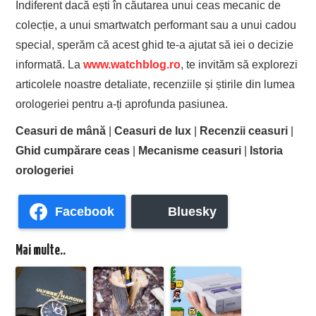
Indiferent dacă ești în căutarea unui ceas mecanic de
colecție, a unui smartwatch performant sau a unui cadou
special, sperăm că acest ghid te-a ajutat să iei o decizie
informată. La
www.watchblog.ro
, te invităm să explorezi
articolele noastre detaliate, recenziile și știrile din lumea
orologeriei pentru a-ți aprofunda pasiunea.
Ceasuri de mână
|
Ceasuri de lux
|
Recenzii ceasuri
|
Ghid cumpărare ceas
|
Mecanisme ceasuri
|
Istoria
orologeriei
Facebook
Bluesky
Mai multe..