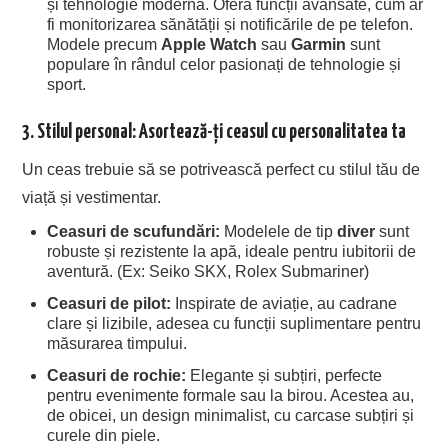
și tehnologie modernă. Oferă funcții avansate, cum ar
fi monitorizarea sănătății și notificările de pe telefon.
Modele precum
Apple Watch
sau
Garmin
sunt
populare în rândul celor pasionați de tehnologie și
sport.
3. Stilul personal: Asortează-ți ceasul cu personalitatea ta
Un ceas trebuie să se potrivească perfect cu stilul tău de
viață și vestimentar.
Ceasuri de scufundări:
Modelele de tip
diver
sunt
robuste și rezistente la apă, ideale pentru iubitorii de
aventură. (Ex: Seiko SKX, Rolex Submariner)
Ceasuri de pilot:
Inspirate de aviație, au cadrane
clare și lizibile, adesea cu funcții suplimentare pentru
măsurarea timpului.
Ceasuri de rochie:
Elegante și subțiri, perfecte
pentru evenimente formale sau la birou. Acestea au,
de obicei, un design minimalist, cu carcase subțiri și
curele din piele.