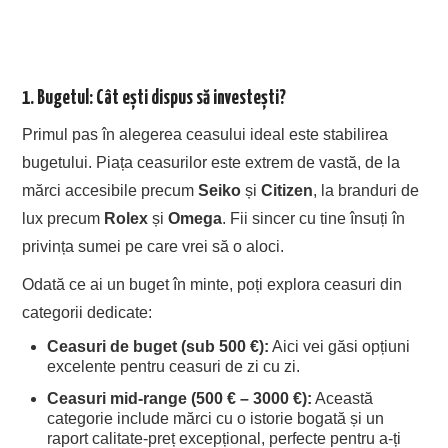
1. Bugetul: Cât ești dispus să investești?
Primul pas în alegerea ceasului ideal este stabilirea
bugetului. Piața ceasurilor este extrem de vastă, de la
mărci accesibile precum
Seiko
și
Citizen
, la branduri de
lux precum
Rolex
și
Omega
. Fii sincer cu tine însuți în
privința sumei pe care vrei să o aloci.
Odată ce ai un buget în minte, poți explora ceasuri din
categorii dedicate:
Ceasuri de buget (sub 500 €):
Aici vei găsi opțiuni
excelente pentru ceasuri de zi cu zi.
Ceasuri mid-range (500 € – 3000 €):
Această
categorie include mărci cu o istorie bogată și un
raport calitate-preț excepțional, perfecte pentru a-ți