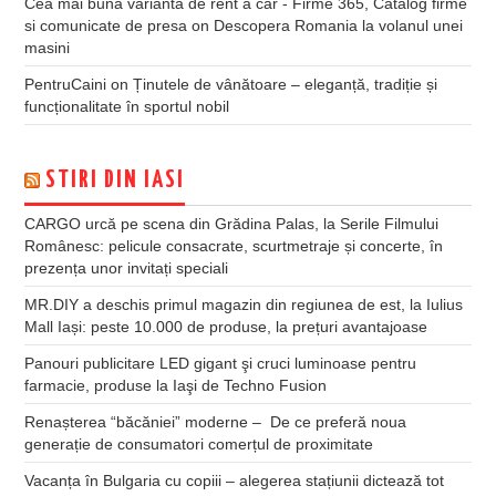
Cea mai buna varianta de rent a car - Firme 365, Catalog firme
si comunicate de presa
on
Descopera Romania la volanul unei
masini
PentruCaini
on
Ținutele de vânătoare – eleganță, tradiție și
funcționalitate în sportul nobil
STIRI DIN IASI
CARGO urcă pe scena din Grădina Palas, la Serile Filmului
Românesc: pelicule consacrate, scurtmetraje și concerte, în
prezența unor invitați speciali
MR.DIY a deschis primul magazin din regiunea de est, la Iulius
Mall Iași: peste 10.000 de produse, la prețuri avantajoase
Panouri publicitare LED gigant şi cruci luminoase pentru
farmacie, produse la Iaşi de Techno Fusion
Renașterea “băcăniei” moderne – De ce preferă noua
generație de consumatori comerțul de proximitate
Vacanța în Bulgaria cu copiii – alegerea stațiunii dictează tot