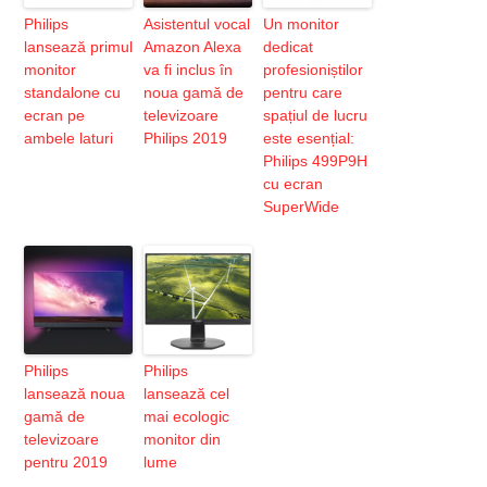
Philips
Asistentul vocal
Un monitor
lansează primul
Amazon Alexa
dedicat
monitor
va fi inclus în
profesioniștilor
standalone cu
noua gamă de
pentru care
ecran pe
televizoare
spațiul de lucru
ambele laturi
Philips 2019
este esențial:
Philips 499P9H
cu ecran
SuperWide
Philips
Philips
lansează noua
lansează cel
gamă de
mai ecologic
televizoare
monitor din
pentru 2019
lume