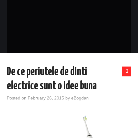
EVENIMENTE
TECH
BICICLETE
De ce periutele de dinti
0
electrice sunt o idee buna
Posted on
February 26, 2015
by
eBogdan