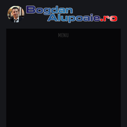
MENU
HOME
CONTACT
DESPRE BOGDAN ALUPOAIE
AUTOMOBILE
DRESS TO IMPRESS
TRAVEL