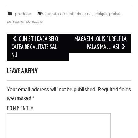
produse
periuta de dinti electrica
,
philips
,
philips
sonicare
,
sonicare
Post
CUM STII DACA BEI O
MAGAZIN LOUIS PURPLE LA
navigation
CAFEA DE CALITATE SAU
PALAS MALL IASI
NU
LEAVE A REPLY
Your email address will not be published.
Required fields
are marked
*
COMMENT
*