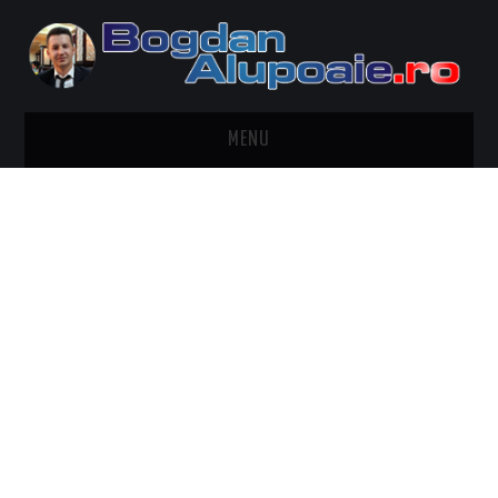
MENU
HOME
CONTACT
DESPRE BOGDAN ALUPOAIE
AUTOMOBILE
DRESS TO IMPRESS
TRAVEL