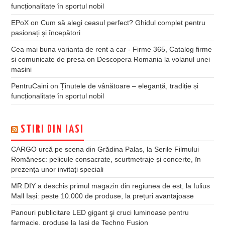
funcționalitate în sportul nobil
EPoX
on
Cum să alegi ceasul perfect? Ghidul complet pentru
pasionați și începători
Cea mai buna varianta de rent a car - Firme 365, Catalog firme
si comunicate de presa
on
Descopera Romania la volanul unei
masini
PentruCaini
on
Ținutele de vânătoare – eleganță, tradiție și
funcționalitate în sportul nobil
STIRI DIN IASI
CARGO urcă pe scena din Grădina Palas, la Serile Filmului
Românesc: pelicule consacrate, scurtmetraje și concerte, în
prezența unor invitați speciali
MR.DIY a deschis primul magazin din regiunea de est, la Iulius
Mall Iași: peste 10.000 de produse, la prețuri avantajoase
Panouri publicitare LED gigant şi cruci luminoase pentru
farmacie, produse la Iaşi de Techno Fusion