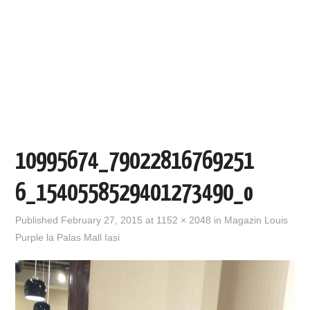
EVENIMENTE
TECH
BICICLETE
10995674_79022816769251
6_1540558529401273490_o
Published
February 27, 2015
at
1152 × 2048
in
Magazin Louis
Purple la Palas Mall Iasi