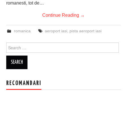
romanesti, tot de…
Continue Reading
→
romanica
aeroport iasi
,
pista aeroport iasi
Search
for:
RECOMANDARI