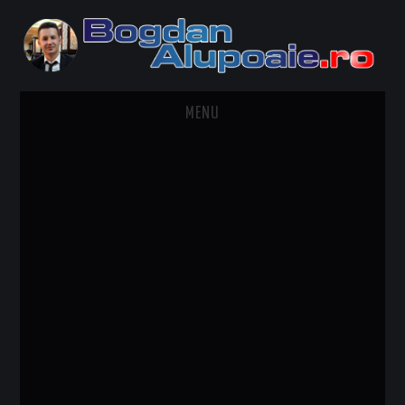
MENU
HOME
CONTACT
DESPRE BOGDAN ALUPOAIE
AUTOMOBILE
DRESS TO IMPRESS
TRAVEL