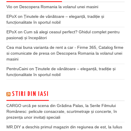
Vio
on
Descopera Romania la volanul unei masini
EPoX
on
Ținutele de vânătoare – eleganță, tradiție și
funcționalitate în sportul nobil
EPoX
on
Cum să alegi ceasul perfect? Ghidul complet pentru
pasionați și începători
Cea mai buna varianta de rent a car - Firme 365, Catalog firme
si comunicate de presa
on
Descopera Romania la volanul unei
masini
PentruCaini
on
Ținutele de vânătoare – eleganță, tradiție și
funcționalitate în sportul nobil
STIRI DIN IASI
CARGO urcă pe scena din Grădina Palas, la Serile Filmului
Românesc: pelicule consacrate, scurtmetraje și concerte, în
prezența unor invitați speciali
MR.DIY a deschis primul magazin din regiunea de est, la Iulius