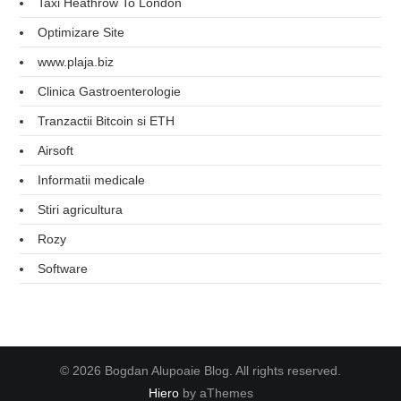
Taxi Heathrow To London
Optimizare Site
www.plaja.biz
Clinica Gastroenterologie
Tranzactii Bitcoin si ETH
Airsoft
Informatii medicale
Stiri agricultura
Rozy
Software
© 2026 Bogdan Alupoaie Blog. All rights reserved.
Hiero
by aThemes