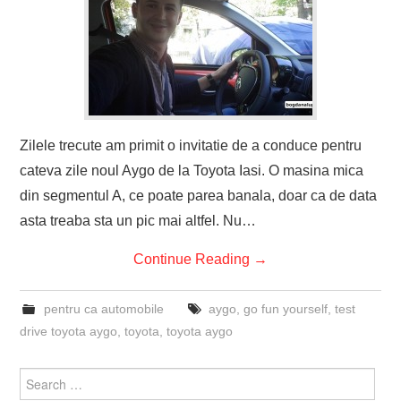
Zilele trecute am primit o invitatie de a conduce pentru
cateva zile noul Aygo de la Toyota Iasi. O masina mica
din segmentul A, ce poate parea banala, doar ca de data
asta treaba sta un pic mai altfel. Nu…
Continue Reading
→
pentru ca automobile
aygo
,
go fun yourself
,
test
drive toyota aygo
,
toyota
,
toyota aygo
Search
for: