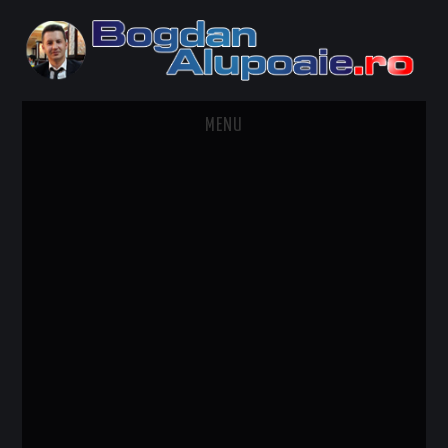
MENU
HOME
CONTACT
DESPRE BOGDAN ALUPOAIE
AUTOMOBILE
DRESS TO IMPRESS
TRAVEL