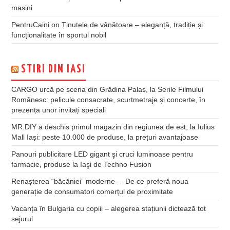
masini
PentruCaini
on
Ținutele de vânătoare – eleganță, tradiție și
funcționalitate în sportul nobil
STIRI DIN IASI
CARGO urcă pe scena din Grădina Palas, la Serile Filmului
Românesc: pelicule consacrate, scurtmetraje și concerte, în
prezența unor invitați speciali
MR.DIY a deschis primul magazin din regiunea de est, la Iulius
Mall Iași: peste 10.000 de produse, la prețuri avantajoase
Panouri publicitare LED gigant şi cruci luminoase pentru
farmacie, produse la Iaşi de Techno Fusion
Renașterea “băcăniei” moderne – De ce preferă noua
generație de consumatori comerțul de proximitate
Vacanța în Bulgaria cu copiii – alegerea stațiunii dictează tot
sejurul