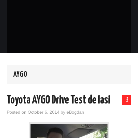
EVENIMENTE
TECH
BICICLETE
AYGO
Toyota AYGO Drive Test de Iasi
3
Posted on
October 6, 2014
by
eBogdan