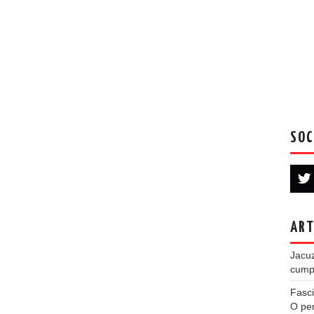
SOC
ART
Jacuz
cumpe
Fasci
O per