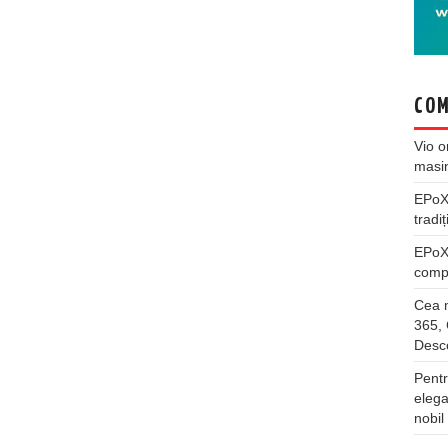
COM
Vio
o
masi
EPo
tradiț
EPo
compl
Cea m
365, 
Desco
Pentr
elega
nobil