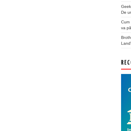
Geek
De u
Cum a
va pă
Broth
Land
REC