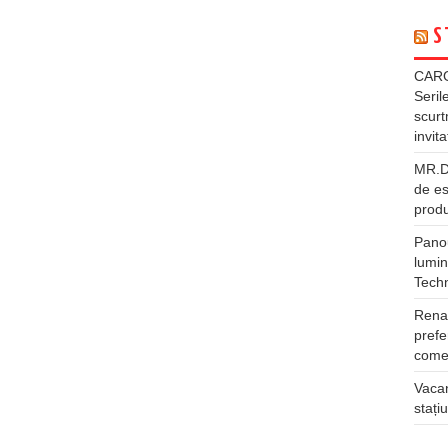
S
CARG
Seril
scurt
invita
MR.DI
de es
produ
Panou
lumin
Tech
Rena
prefe
comer
Vacan
stați