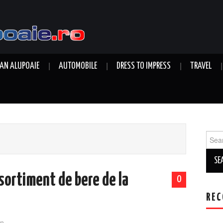
AN ALUPOAIE
AUTOMOBILE
DRESS TO IMPRESS
TRAVEL
Sear
for:
sortiment de bere de la
0
REC
n