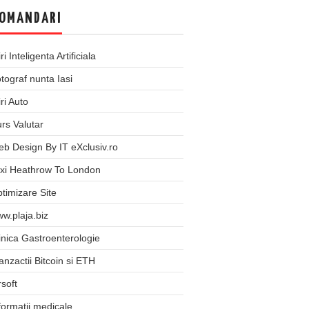
OMANDARI
iri Inteligenta Artificiala
tograf nunta Iasi
iri Auto
rs Valutar
b Design By IT eXclusiv.ro
xi Heathrow To London
timizare Site
w.plaja.biz
inica Gastroenterologie
anzactii Bitcoin si ETH
rsoft
formatii medicale