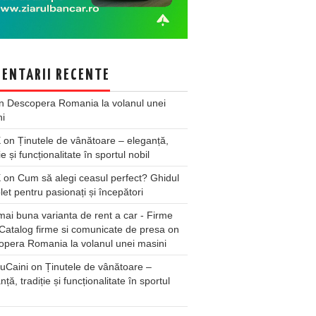
ENTARII RECENTE
n
Descopera Romania la volanul unei
ni
X
on
Ținutele de vânătoare – eleganță,
ie și funcționalitate în sportul nobil
X
on
Cum să alegi ceasul perfect? Ghidul
et pentru pasionați și începători
ai buna varianta de rent a car - Firme
Catalog firme si comunicate de presa
on
pera Romania la volanul unei masini
uCaini
on
Ținutele de vânătoare –
nță, tradiție și funcționalitate în sportul