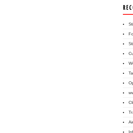
REC
St
Fo
St
Cu
We
Ta
Op
ww
Cl
Tr
Ai
In