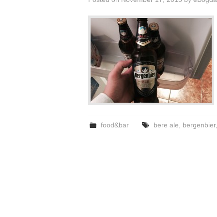
food&bar
bere ale
,
bergenbier