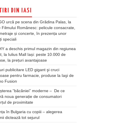
TIRI DIN IASI
O urcă pe scena din Grădina Palas, la
e Filmului Românesc: pelicule consacrate,
metraje și concerte, în prezența unor
ți speciali
Y a deschis primul magazin din regiunea
t, la Iulius Mall Iași: peste 10.000 de
se, la prețuri avantajoase
ri publicitare LED gigant şi cruci
oase pentru farmacie, produse la Iaşi de
no Fusion
șterea “băcăniei” moderne – De ce
ră noua generație de consumatori
țul de proximitate
ța în Bulgaria cu copiii – alegerea
unii dictează tot sejurul