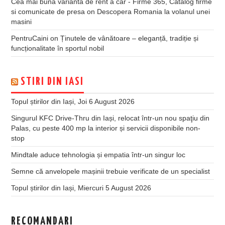
Cea mai buna varianta de rent a car - Firme 365, Catalog firme
si comunicate de presa
on
Descopera Romania la volanul unei
masini
PentruCaini
on
Ținutele de vânătoare – eleganță, tradiție și
funcționalitate în sportul nobil
STIRI DIN IASI
Topul știrilor din Iași, Joi 6 August 2026
Singurul KFC Drive-Thru din Iași, relocat într-un nou spaţiu din
Palas, cu peste 400 mp la interior și servicii disponibile non-
stop
Mindtale aduce tehnologia și empatia într-un singur loc
Semne că anvelopele mașinii trebuie verificate de un specialist
Topul știrilor din Iași, Miercuri 5 August 2026
RECOMANDARI