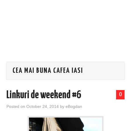
EVENIMENTE
TECH
BICICLETE
CEA MAI BUNA CAFEA IASI
Linkuri de weekend #6
0
Posted on
October 24, 2014
by
eBogdan