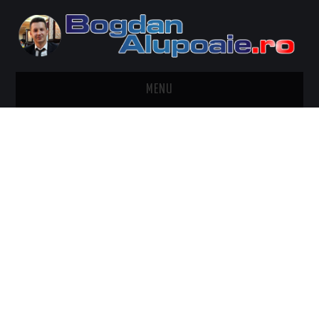
MENU
HOME
CONTACT
DESPRE BOGDAN ALUPOAIE
AUTOMOBILE
DRESS TO IMPRESS
TRAVEL