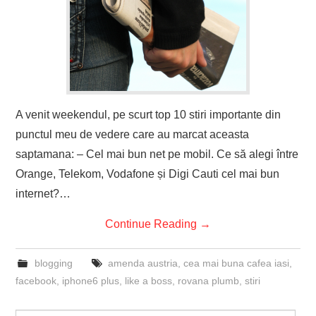
A venit weekendul, pe scurt top 10 stiri importante din
punctul meu de vedere care au marcat aceasta
saptamana: – Cel mai bun net pe mobil. Ce să alegi între
Orange, Telekom, Vodafone și Digi Cauti cel mai bun
internet?…
Continue Reading
→
blogging
amenda austria
,
cea mai buna cafea iasi
,
facebook
,
iphone6 plus
,
like a boss
,
rovana plumb
,
stiri
Search