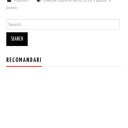
Fashion
colectie toamna iarna 2014 il passo
,
il
passo
Search
for:
RECOMANDARI