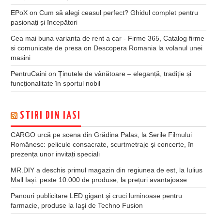
EPoX
on
Cum să alegi ceasul perfect? Ghidul complet pentru
pasionați și începători
Cea mai buna varianta de rent a car - Firme 365, Catalog firme
si comunicate de presa
on
Descopera Romania la volanul unei
masini
PentruCaini
on
Ținutele de vânătoare – eleganță, tradiție și
funcționalitate în sportul nobil
STIRI DIN IASI
CARGO urcă pe scena din Grădina Palas, la Serile Filmului
Românesc: pelicule consacrate, scurtmetraje și concerte, în
prezența unor invitați speciali
MR.DIY a deschis primul magazin din regiunea de est, la Iulius
Mall Iași: peste 10.000 de produse, la prețuri avantajoase
Panouri publicitare LED gigant şi cruci luminoase pentru
farmacie, produse la Iaşi de Techno Fusion