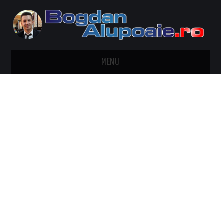
MENU
HOME
CONTACT
DESPRE BOGDAN ALUPOAIE
AUTOMOBILE
DRESS TO IMPRESS
TRAVEL