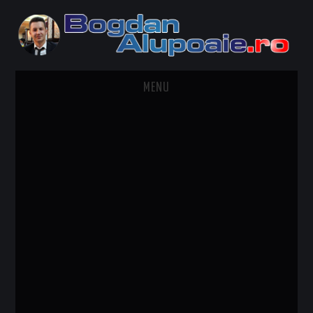
MENU
HOME
CONTACT
DESPRE BOGDAN ALUPOAIE
AUTOMOBILE
DRESS TO IMPRESS
TRAVEL