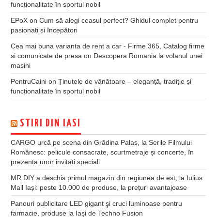
funcționalitate în sportul nobil
EPoX
on
Cum să alegi ceasul perfect? Ghidul complet pentru
pasionați și începători
Cea mai buna varianta de rent a car - Firme 365, Catalog firme
si comunicate de presa
on
Descopera Romania la volanul unei
masini
PentruCaini
on
Ținutele de vânătoare – eleganță, tradiție și
funcționalitate în sportul nobil
STIRI DIN IASI
CARGO urcă pe scena din Grădina Palas, la Serile Filmului
Românesc: pelicule consacrate, scurtmetraje și concerte, în
prezența unor invitați speciali
MR.DIY a deschis primul magazin din regiunea de est, la Iulius
Mall Iași: peste 10.000 de produse, la prețuri avantajoase
Panouri publicitare LED gigant şi cruci luminoase pentru
farmacie, produse la Iaşi de Techno Fusion