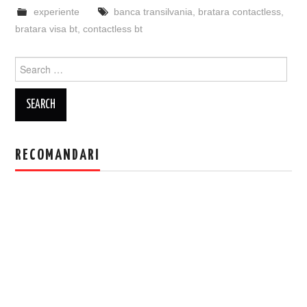
experiente
banca transilvania
,
bratara contactless
,
bratara visa bt
,
contactless bt
Search
for:
RECOMANDARI