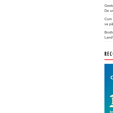
Geek
De u
Cum a
va pă
Broth
Land
REC