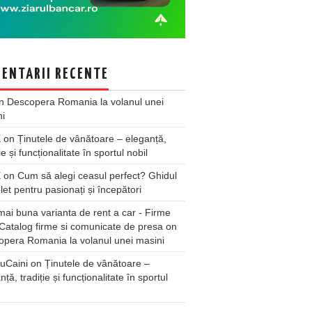
ENTARII RECENTE
n
Descopera Romania la volanul unei
ni
X
on
Ținutele de vânătoare – eleganță,
ie și funcționalitate în sportul nobil
X
on
Cum să alegi ceasul perfect? Ghidul
et pentru pasionați și începători
ai buna varianta de rent a car - Firme
Catalog firme si comunicate de presa
on
pera Romania la volanul unei masini
uCaini
on
Ținutele de vânătoare –
nță, tradiție și funcționalitate în sportul