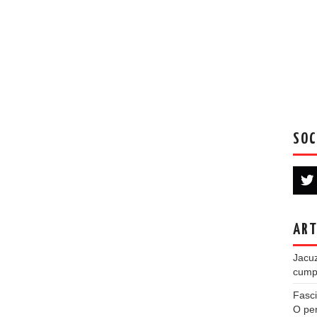
SOC
ART
Jacuz
cumpe
Fasci
O per