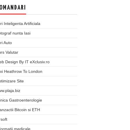
OMANDARI
iri Inteligenta Artificiala
tograf nunta Iasi
iri Auto
rs Valutar
b Design By IT eXclusiv.ro
xi Heathrow To London
timizare Site
w.plaja.biz
inica Gastroenterologie
anzactii Bitcoin si ETH
rsoft
formatii medicale