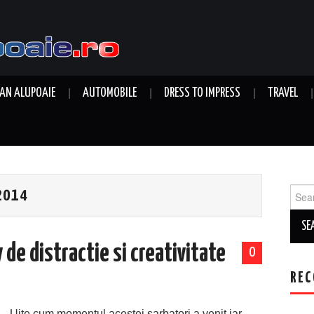
AN ALUPOAIE
AUTOMOBILE
DRESS TO IMPRESS
TRAVEL
Sear
2014
for:
de distractie si creativitate
0
REC
Uite cum momentul acestei sarbatori a venit iar