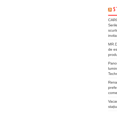
S
CARG
Seril
scurt
invita
MR.DI
de es
produ
Panou
lumin
Tech
Rena
prefe
comer
Vacan
stați