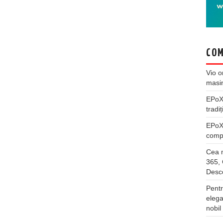
COM
Vio
o
masi
EPo
tradiț
EPo
compl
Cea m
365, 
Desco
Pentr
elega
nobil