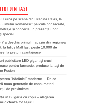
TIRI DIN IASI
O urcă pe scena din Grădina Palas, la
e Filmului Românesc: pelicule consacrate,
metraje și concerte, în prezența unor
ți speciali
Y a deschis primul magazin din regiunea
t, la Iulius Mall Iași: peste 10.000 de
se, la prețuri avantajoase
ri publicitare LED gigant şi cruci
oase pentru farmacie, produse la Iaşi de
no Fusion
șterea “băcăniei” moderne – De ce
ră noua generație de consumatori
țul de proximitate
ța în Bulgaria cu copiii – alegerea
unii dictează tot sejurul