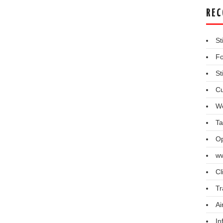
REC
St
Fo
St
Cu
We
Ta
Op
ww
Cl
Tr
Ai
In