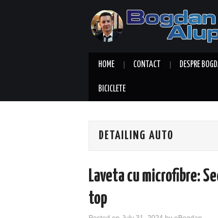
HOME
CONTACT
DESPRE BOGD
BICICLETE
DETAILING AUTO
Laveta cu microfibre: Se
top
Posted on
July 31, 2024
by
eBogdan