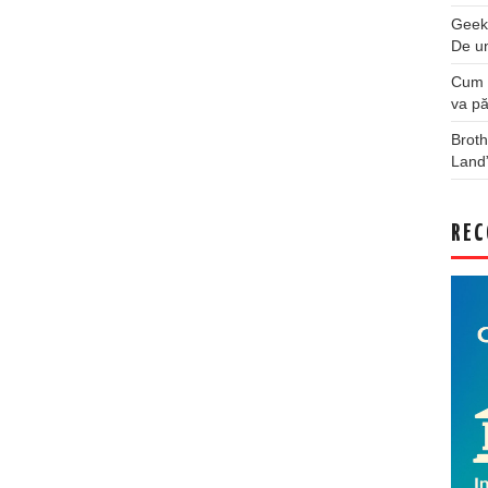
Geek
De u
Cum a
va pă
Broth
Land
REC