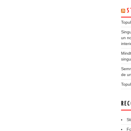
S
Topul
Singu
un no
inter
Mindt
singu
Semne
de un
Topul
REC
St
Fo