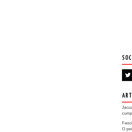
SOC
ART
Jacuz
cumpe
Fasci
O per