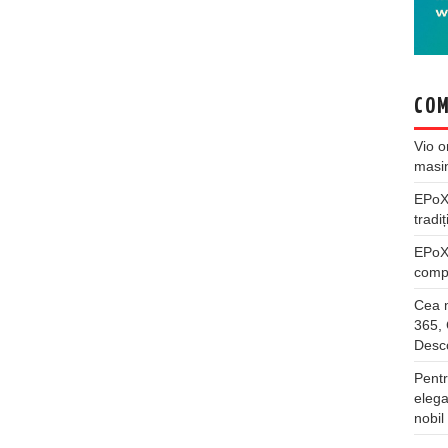
COM
Vio
o
masi
EPo
tradiț
EPo
compl
Cea m
365, 
Desco
Pentr
elega
nobil