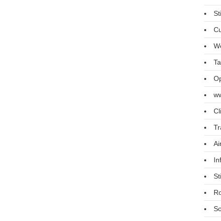
St
Cu
We
Ta
Op
ww
Cl
Tr
Ai
In
St
R
So