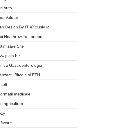
iri Auto
rs Valutar
b Design By IT eXclusiv.ro
xi Heathrow To London
timizare Site
w.plaja.biz
inica Gastroenterologie
anzactii Bitcoin si ETH
rsoft
formatii medicale
iri agricultura
ozy
ftware