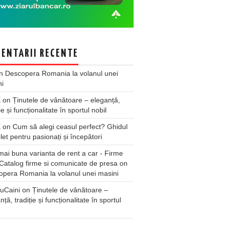
ENTARII RECENTE
n
Descopera Romania la volanul unei
ni
X
on
Ținutele de vânătoare – eleganță,
ie și funcționalitate în sportul nobil
X
on
Cum să alegi ceasul perfect? Ghidul
et pentru pasionați și începători
ai buna varianta de rent a car - Firme
Catalog firme si comunicate de presa
on
pera Romania la volanul unei masini
uCaini
on
Ținutele de vânătoare –
nță, tradiție și funcționalitate în sportul