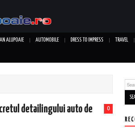
AN ALUPOAIE
AUTOMOBILE
DRESS TO IMPRESS
TRAVEL
Sear
for:
cretul detailingului auto de
0
REC