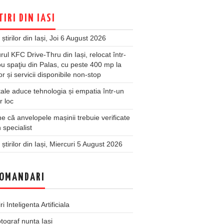
TIRI DIN IASI
 știrilor din Iași, Joi 6 August 2026
rul KFC Drive-Thru din Iași, relocat într-
u spaţiu din Palas, cu peste 400 mp la
ior și servicii disponibile non-stop
ale aduce tehnologia și empatia într-un
r loc
 că anvelopele mașinii trebuie verificate
 specialist
 știrilor din Iași, Miercuri 5 August 2026
OMANDARI
iri Inteligenta Artificiala
tograf nunta Iasi