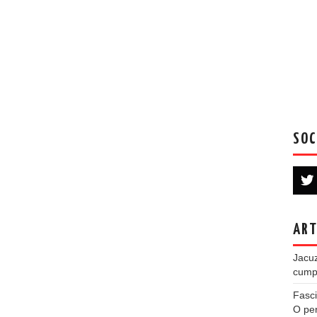
SOC
ART
Jacuz
cumpe
Fasci
O per