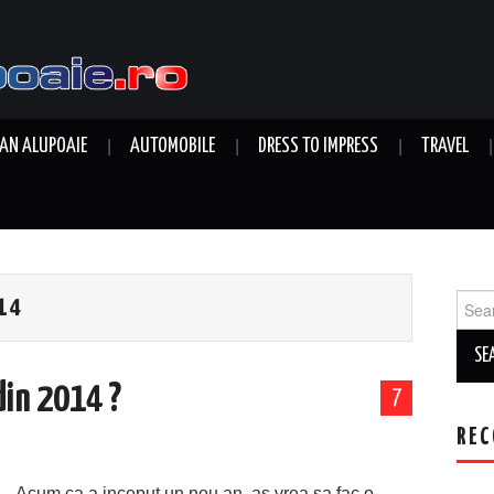
AN ALUPOAIE
AUTOMOBILE
DRESS TO IMPRESS
TRAVEL
Sear
14
for:
din 2014 ?
7
REC
Acum ca a inceput un nou an, as vrea sa fac o