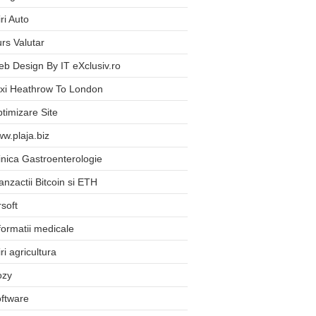
iri Auto
rs Valutar
b Design By IT eXclusiv.ro
xi Heathrow To London
timizare Site
w.plaja.biz
inica Gastroenterologie
anzactii Bitcoin si ETH
rsoft
formatii medicale
iri agricultura
ozy
ftware