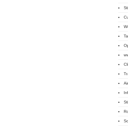
St
Cu
We
Ta
Op
ww
Cl
Tr
Ai
In
St
R
So