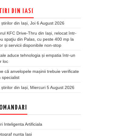
TIRI DIN IASI
 știrilor din Iași, Joi 6 August 2026
rul KFC Drive-Thru din Iași, relocat într-
u spaţiu din Palas, cu peste 400 mp la
ior și servicii disponibile non-stop
ale aduce tehnologia și empatia într-un
r loc
 că anvelopele mașinii trebuie verificate
 specialist
 știrilor din Iași, Miercuri 5 August 2026
OMANDARI
iri Inteligenta Artificiala
tograf nunta Iasi