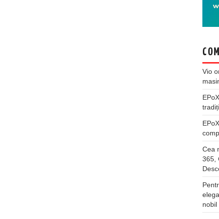
COM
Vio
o
masi
EPo
tradiț
EPo
compl
Cea m
365, 
Desco
Pentr
elega
nobil