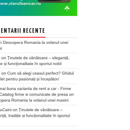
ENTARII RECENTE
n
Descopera Romania la volanul unei
ni
X
on
Ținutele de vânătoare – eleganță,
ie și funcționalitate în sportul nobil
X
on
Cum să alegi ceasul perfect? Ghidul
et pentru pasionați și începători
ai buna varianta de rent a car - Firme
Catalog firme si comunicate de presa
on
pera Romania la volanul unei masini
uCaini
on
Ținutele de vânătoare –
nță, tradiție și funcționalitate în sportul