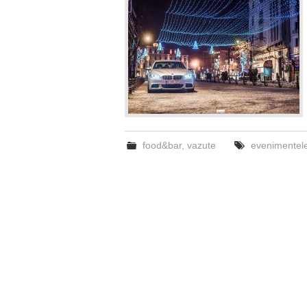
food&bar
,
vazute
evenimentele