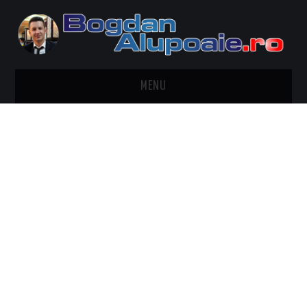
MENU
HOME
CONTACT
DESPRE BOGDAN ALUPOAIE
AUTOMOBILE
DRESS TO IMPRESS
TRAVEL