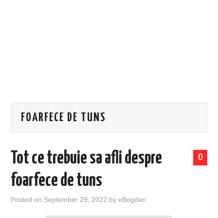
EVENIMENTE
TECH
BICICLETE
FOARFECE DE TUNS
Tot ce trebuie sa afli despre
0
foarfece de tuns
Posted on
September 29, 2022
by
eBogdan