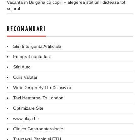
Vacanța în Bulgaria cu copiii – alegerea stațiunii dictează tot
sejurul
RECOMANDARI
Stiri Inteligenta Artificiala
Fotograf nunta Iasi
Stiri Auto
Curs Valutar
Web Design By IT eXclusiv.ro
Taxi Heathrow To London
Optimizare Site
www.plaja.biz
Clinica Gastroenterologie
Tranzactii Bitcoin si ETH