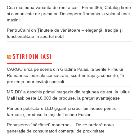
Cea mai buna varianta de rent a car - Firme 365, Catalog firme
si comunicate de presa
on
Descopera Romania la volanul unei
masini
PentruCaini
on
Ținutele de vânătoare – eleganță, tradiție și
funcționalitate în sportul nobil
STIRI DIN IASI
CARGO urcă pe scena din Grădina Palas, la Serile Filmului
Românesc: pelicule consacrate, scurtmetraje și concerte, în
prezența unor invitați speciali
MR.DIY a deschis primul magazin din regiunea de est, la Iulius
Mall Iași: peste 10.000 de produse, la prețuri avantajoase
Panouri publicitare LED gigant şi cruci luminoase pentru
farmacie, produse la Iaşi de Techno Fusion
Renașterea “băcăniei” moderne – De ce preferă noua
generație de consumatori comerțul de proximitate