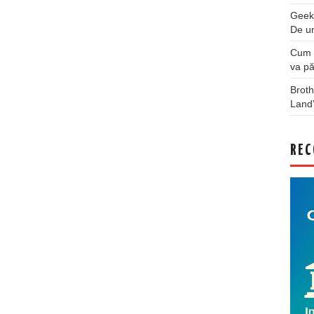
Geek
De u
Cum a
va pă
Broth
Land
REC