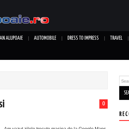
AN ALUPOAIE
AUTOMOBILE
DRESS TO IMPRESS
TRAVEL
Sear
for:
si
0
REC
Am vazut zilele trecute masina de la Google Maps