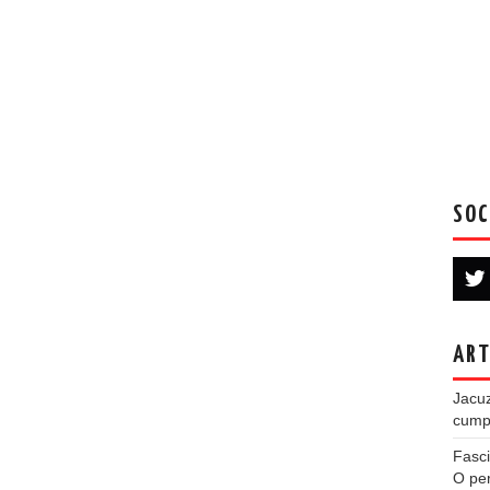
SOC
ART
Jacuz
cumpe
Fasci
O per