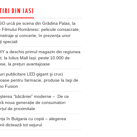
TIRI DIN IASI
O urcă pe scena din Grădina Palas, la
e Filmului Românesc: pelicule consacrate,
metraje și concerte, în prezența unor
ți speciali
Y a deschis primul magazin din regiunea
t, la Iulius Mall Iași: peste 10.000 de
se, la prețuri avantajoase
ri publicitare LED gigant şi cruci
oase pentru farmacie, produse la Iaşi de
no Fusion
șterea “băcăniei” moderne – De ce
ră noua generație de consumatori
țul de proximitate
ța în Bulgaria cu copiii – alegerea
unii dictează tot sejurul