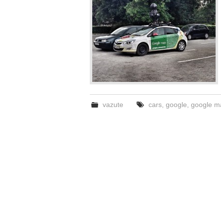
vazute
cars
,
google
,
google m