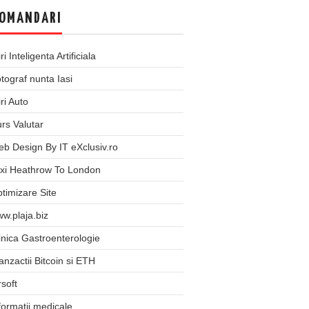
OMANDARI
iri Inteligenta Artificiala
tograf nunta Iasi
iri Auto
rs Valutar
b Design By IT eXclusiv.ro
xi Heathrow To London
timizare Site
w.plaja.biz
inica Gastroenterologie
anzactii Bitcoin si ETH
rsoft
formatii medicale