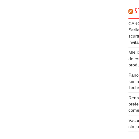
S
CARG
Seril
scurt
invita
MR.DI
de es
produ
Panou
lumin
Tech
Rena
prefe
comer
Vacan
stați