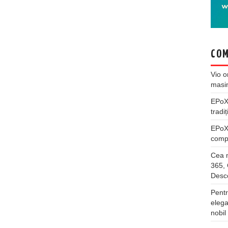
COM
Vio
o
masi
EPo
tradiț
EPo
compl
Cea m
365, 
Desco
Pentr
elega
nobil