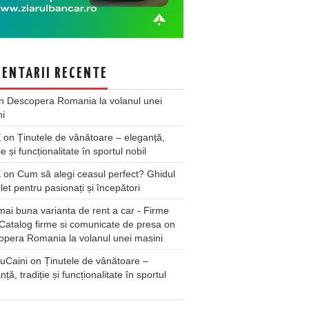
ENTARII RECENTE
n
Descopera Romania la volanul unei
ni
X
on
Ținutele de vânătoare – eleganță,
ie și funcționalitate în sportul nobil
X
on
Cum să alegi ceasul perfect? Ghidul
et pentru pasionați și începători
ai buna varianta de rent a car - Firme
Catalog firme si comunicate de presa
on
pera Romania la volanul unei masini
uCaini
on
Ținutele de vânătoare –
nță, tradiție și funcționalitate în sportul