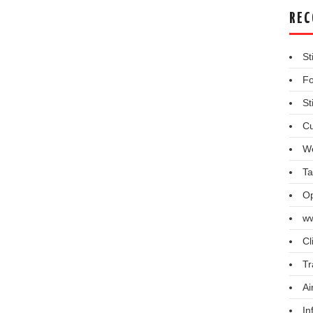
REC
St
Fo
St
Cu
We
Ta
Op
ww
Cl
Tr
Ai
In