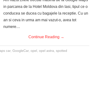
in parcarea de la Hotel Moldova din Iasi, tipul ce o
conducea se ducea cu bagajele la receptie. Cu un
an si ceva in urma am mai vazut-o, avea tot
numere…
Continue Reading
→
aps car
,
GoogleCar
,
opel
,
opel astra
,
spotted