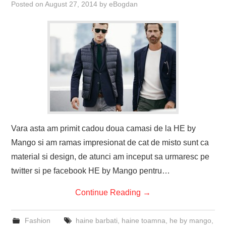
Posted on
August 27, 2014
by
eBogdan
Vara asta am primit cadou doua camasi de la HE by
Mango si am ramas impresionat de cat de misto sunt ca
material si design, de atunci am inceput sa urmaresc pe
twitter si pe facebook HE by Mango pentru…
Continue Reading
→
Fashion
haine barbati
,
haine toamna
,
he by mango
,