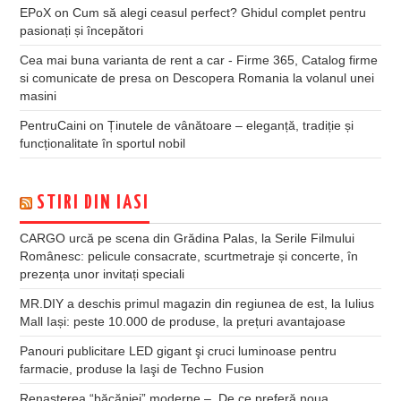
EPoX
on
Cum să alegi ceasul perfect? Ghidul complet pentru
pasionați și începători
Cea mai buna varianta de rent a car - Firme 365, Catalog firme
si comunicate de presa
on
Descopera Romania la volanul unei
masini
PentruCaini
on
Ținutele de vânătoare – eleganță, tradiție și
funcționalitate în sportul nobil
STIRI DIN IASI
CARGO urcă pe scena din Grădina Palas, la Serile Filmului
Românesc: pelicule consacrate, scurtmetraje și concerte, în
prezența unor invitați speciali
MR.DIY a deschis primul magazin din regiunea de est, la Iulius
Mall Iași: peste 10.000 de produse, la prețuri avantajoase
Panouri publicitare LED gigant şi cruci luminoase pentru
farmacie, produse la Iaşi de Techno Fusion
Renașterea “băcăniei” moderne – De ce preferă noua