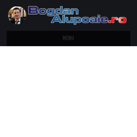
MENU
HOME
CONTACT
DESPRE BOGDAN ALUPOAIE
AUTOMOBILE
DRESS TO IMPRESS
TRAVEL