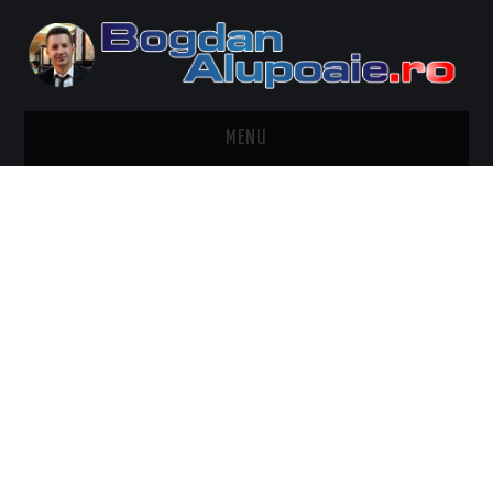
MENU
HOME
CONTACT
DESPRE BOGDAN ALUPOAIE
AUTOMOBILE
DRESS TO IMPRESS
TRAVEL