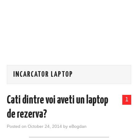
EVENIMENTE
TECH
BICICLETE
INCARCATOR LAPTOP
Cati dintre voi aveti un laptop
1
de rezerva?
Posted on
October 24, 2014
by
eBogdan