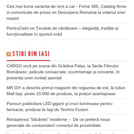
Cea mai buna varianta de rent a car - Firme 365, Catalog firme
si comunicate de presa
on
Descopera Romania la volanul unei
masini
PentruCaini
on
Ținutele de vânătoare – eleganță, tradiție și
funcționalitate în sportul nobil
STIRI DIN IASI
CARGO urcă pe scena din Grădina Palas, la Serile Filmului
Românesc: pelicule consacrate, scurtmetraje și concerte, în
prezența unor invitați speciali
MR.DIY a deschis primul magazin din regiunea de est, la Iulius
Mall Iași: peste 10.000 de produse, la prețuri avantajoase
Panouri publicitare LED gigant şi cruci luminoase pentru
farmacie, produse la Iaşi de Techno Fusion
Renașterea “băcăniei” moderne – De ce preferă noua
generație de consumatori comerțul de proximitate