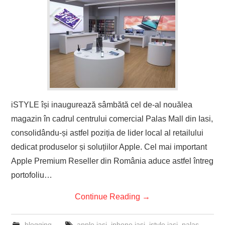
iSTYLE își inaugurează sâmbătă cel de-al nouălea
magazin în cadrul centrului comercial Palas Mall din Iasi,
consolidându-și astfel poziția de lider local al retailului
dedicat produselor și soluțiilor Apple. Cel mai important
Apple Premium Reseller din România aduce astfel întreg
portofoliu…
Continue Reading
→
blogging
apple iasi
,
iphone iasi
,
istyle iasi
,
palas