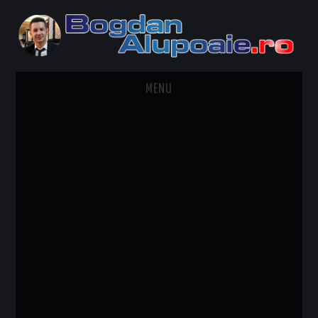
MENU
HOME
CONTACT
DESPRE BOGDAN ALUPOAIE
AUTOMOBILE
DRESS TO IMPRESS
TRAVEL