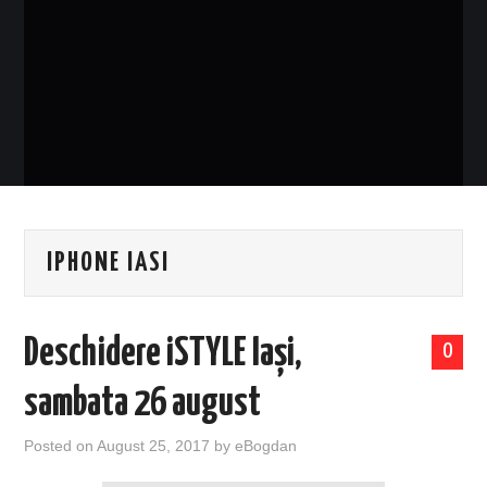
EVENIMENTE
TECH
BICICLETE
IPHONE IASI
Deschidere iSTYLE Iași,
0
sambata 26 august
Posted on
August 25, 2017
by
eBogdan