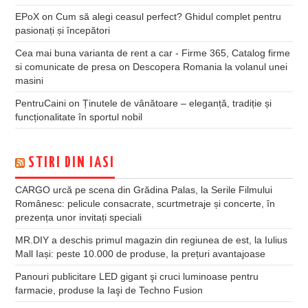
EPoX
on
Cum să alegi ceasul perfect? Ghidul complet pentru
pasionați și începători
Cea mai buna varianta de rent a car - Firme 365, Catalog firme
si comunicate de presa
on
Descopera Romania la volanul unei
masini
PentruCaini
on
Ținutele de vânătoare – eleganță, tradiție și
funcționalitate în sportul nobil
STIRI DIN IASI
CARGO urcă pe scena din Grădina Palas, la Serile Filmului
Românesc: pelicule consacrate, scurtmetraje și concerte, în
prezența unor invitați speciali
MR.DIY a deschis primul magazin din regiunea de est, la Iulius
Mall Iași: peste 10.000 de produse, la prețuri avantajoase
Panouri publicitare LED gigant şi cruci luminoase pentru
farmacie, produse la Iaşi de Techno Fusion