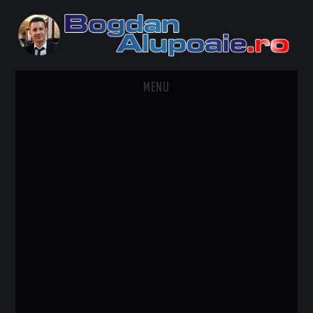
MENU
HOME
CONTACT
DESPRE BOGDAN ALUPOAIE
AUTOMOBILE
DRESS TO IMPRESS
TRAVEL