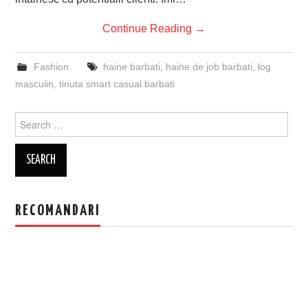
Continue Reading
→
Fashion
haine barbati
,
haine de job barbati
,
log
masculin
,
tinuta smart casual barbati
Search
for:
RECOMANDARI