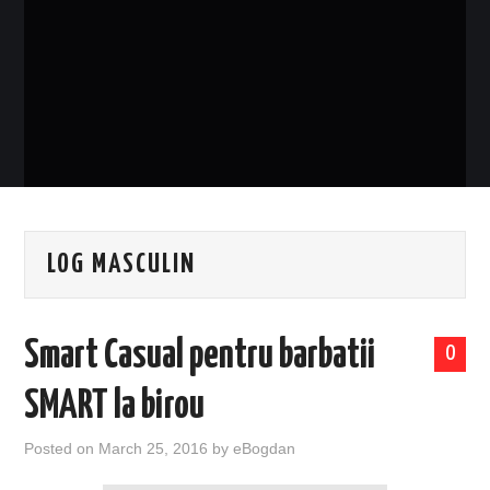
EVENIMENTE
TECH
BICICLETE
LOG MASCULIN
Smart Casual pentru barbatii
0
SMART la birou
Posted on
March 25, 2016
by
eBogdan