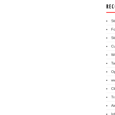
REC
St
Fo
St
Cu
We
Ta
Op
ww
Cl
Tr
Ai
In