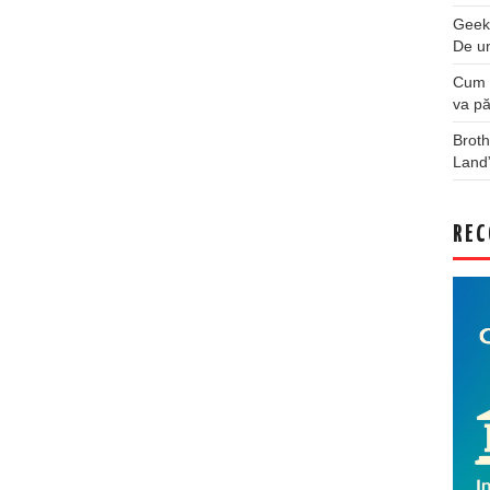
Geek
De u
Cum a
va pă
Broth
Land
REC