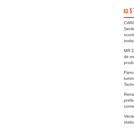
S
CARG
Seril
scurt
invita
MR.DI
de es
produ
Panou
lumin
Tech
Rena
prefe
comer
Vacan
stați