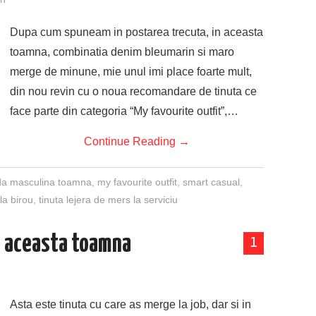
Dupa cum spuneam in postarea trecuta, in aceasta
toamna, combinatia denim bleumarin si maro
merge de minune, mie unul imi place foarte mult,
din nou revin cu o noua recomandare de tinuta ce
face parte din categoria “My favourite outfit”,…
Continue Reading
→
a masculina toamna
,
my favourite outfit
,
smart casual
,
la birou
,
tinuta lejera de mers la serviciu
in aceasta toamna
1
Asta este tinuta cu care as merge la job, dar si in