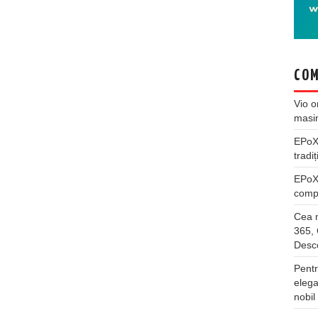
COM
Vio
o
masi
EPo
tradiț
EPo
compl
Cea m
365, 
Desco
Pentr
elega
nobil