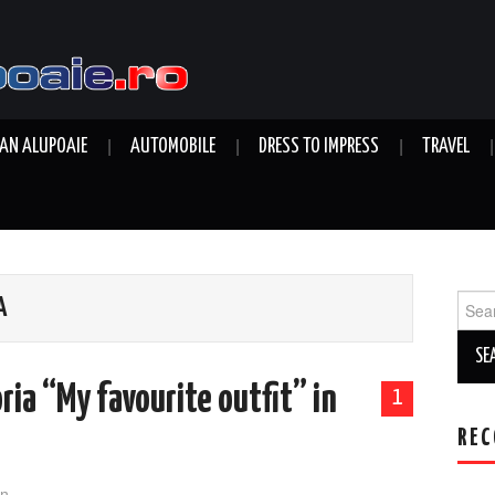
AN ALUPOAIE
AUTOMOBILE
DRESS TO IMPRESS
TRAVEL
Sear
A
for:
ria “My favourite outfit” in
1
REC
n