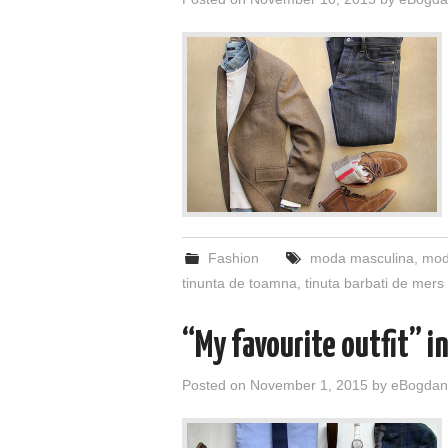
Fashion
moda masculina
,
mod
tinunta de toamna
,
tinuta barbati de mers 
“My favourite outfit” 
Posted on
November 1, 2015
by
eBogdan