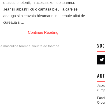
oras cu prietenii, in acest sezon de toamna.
Jeansii albastrii cu o camasa bleu, la care se
adauga si o cravata bleumarin, nu trebuie uitat de
cureaua si…
Continue Reading
→
SOC
a masculina toamna
,
tinunta de toamna
ART
Jacuz
cumpe
Fasci
O per