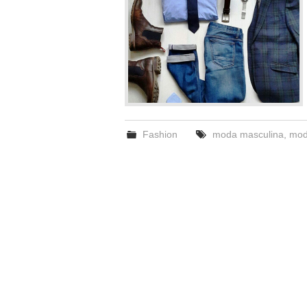
Fashion
moda masculina
,
mod