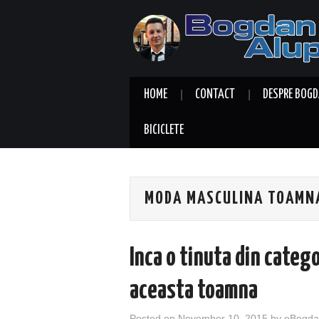
HOME
CONTACT
DESPRE BOGD
BICICLETE
MODA MASCULINA TOAMN
Inca o tinuta din catego
aceasta toamna
Posted on
November 10, 2015
by
eBogda