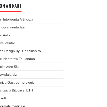
OMANDARI
iri Inteligenta Artificiala
tograf nunta Iasi
iri Auto
rs Valutar
b Design By IT eXclusiv.ro
xi Heathrow To London
timizare Site
w.plaja.biz
inica Gastroenterologie
anzactii Bitcoin si ETH
rsoft
formatii medicale