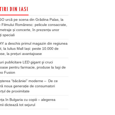
TIRI DIN IASI
O urcă pe scena din Grădina Palas, la
e Filmului Românesc: pelicule consacrate,
metraje și concerte, în prezența unor
ți speciali
Y a deschis primul magazin din regiunea
t, la Iulius Mall Iași: peste 10.000 de
se, la prețuri avantajoase
ri publicitare LED gigant şi cruci
oase pentru farmacie, produse la Iaşi de
no Fusion
șterea “băcăniei” moderne – De ce
ră noua generație de consumatori
țul de proximitate
ța în Bulgaria cu copiii – alegerea
unii dictează tot sejurul