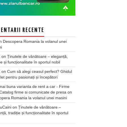
ENTARII RECENTE
n
Descopera Romania la volanul unei
ni
X
on
Ținutele de vânătoare – eleganță,
ie și funcționalitate în sportul nobil
X
on
Cum să alegi ceasul perfect? Ghidul
et pentru pasionați și începători
ai buna varianta de rent a car - Firme
Catalog firme si comunicate de presa
on
pera Romania la volanul unei masini
uCaini
on
Ținutele de vânătoare –
nță, tradiție și funcționalitate în sportul