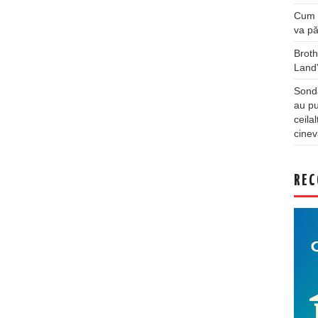
Cum a
va pă
Broth
Land
Sonda
au pu
ceila
cinev
REC