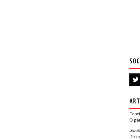
SOC
ART
Fasci
O per
Geek
De u