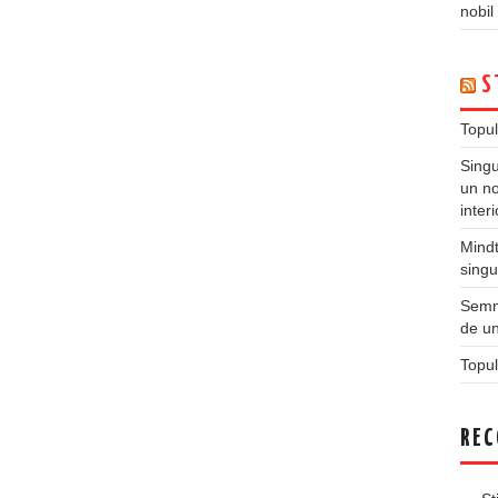
nobil
S
Topul
Singu
un no
inter
Mindt
singu
Semne
de un
Topul
REC