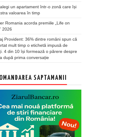
legi un apartament într-o zonă care își
stra valoarea în timp
er Romania acorda premiile „Life on
” 2026
j Provident: 36% dintre români spun că
rtat mult timp o etichetă impusă de
lți. 4 din 10 își formează o părere despre
a după prima conversație
OMANDAREA SAPTAMANII