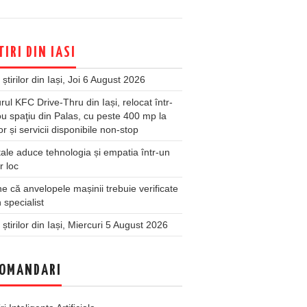
TIRI DIN IASI
 știrilor din Iași, Joi 6 August 2026
rul KFC Drive-Thru din Iași, relocat într-
u spaţiu din Palas, cu peste 400 mp la
ior și servicii disponibile non-stop
ale aduce tehnologia și empatia într-un
r loc
 că anvelopele mașinii trebuie verificate
 specialist
 știrilor din Iași, Miercuri 5 August 2026
OMANDARI