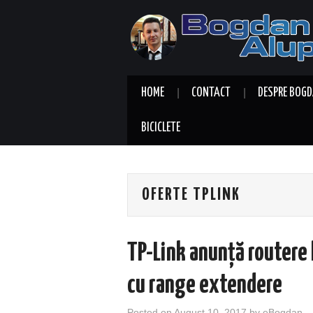
HOME
CONTACT
DESPRE BOGD
BICICLETE
OFERTE TPLINK
TP-Link anunță routere l
cu range extendere
Posted on
August 10, 2017
by
eBogdan