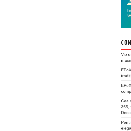
COM
Vio
o
masi
EPo
tradiț
EPo
compl
Cea m
365, 
Desco
Pentr
elega