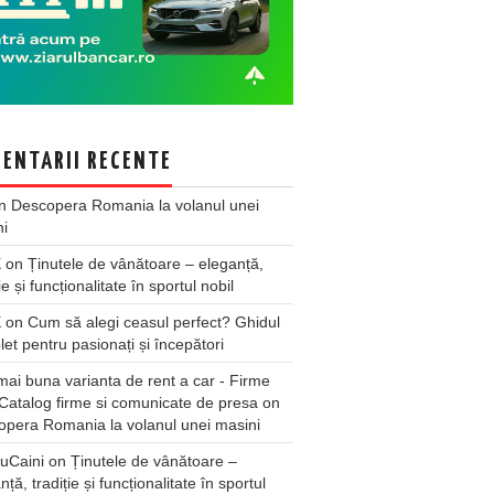
ENTARII RECENTE
n
Descopera Romania la volanul unei
ni
X
on
Ținutele de vânătoare – eleganță,
ie și funcționalitate în sportul nobil
X
on
Cum să alegi ceasul perfect? Ghidul
et pentru pasionați și începători
ai buna varianta de rent a car - Firme
Catalog firme si comunicate de presa
on
pera Romania la volanul unei masini
uCaini
on
Ținutele de vânătoare –
nță, tradiție și funcționalitate în sportul