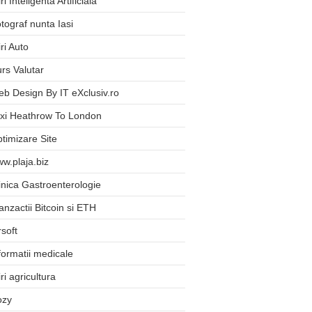
iri Inteligenta Artificiala
tograf nunta Iasi
iri Auto
rs Valutar
b Design By IT eXclusiv.ro
xi Heathrow To London
timizare Site
w.plaja.biz
inica Gastroenterologie
anzactii Bitcoin si ETH
rsoft
formatii medicale
iri agricultura
ozy