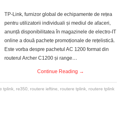
TP-Link, furnizor global de echipamente de rețea
pentru utilizatorii individuali și mediul de afaceri,
anunță disponibilitatea în magazinele de electro-IT
online a două pachete promoționale de rețelistică.
Este vorba despre pachetul AC 1200 format din
routerul Archer C1200 și range…
Continue Reading
→
e tplink
,
re350
,
routere ieftine
,
routere tplink
,
routere tplink