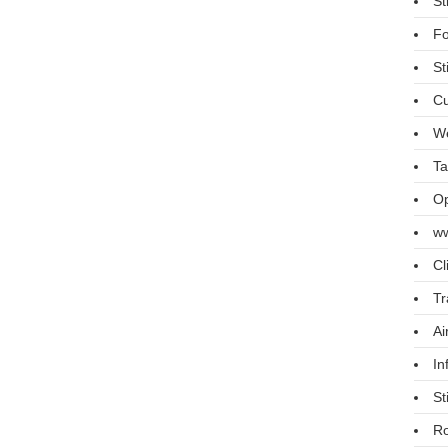
St
Fo
St
Cu
We
Ta
Op
ww
Cl
Tr
Ai
In
St
R