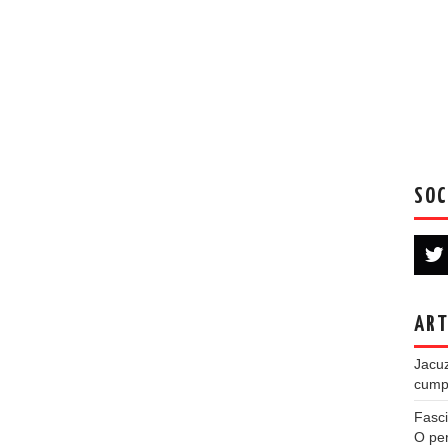
SOC
ART
Jacuz
cumpe
Fasci
O per