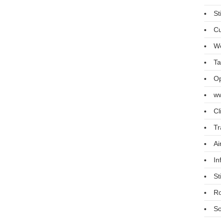
St
Cu
We
Ta
Op
ww
Cl
Tr
Ai
In
St
R
So