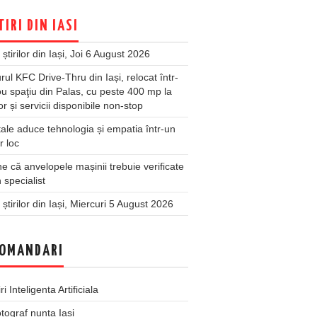
TIRI DIN IASI
 știrilor din Iași, Joi 6 August 2026
rul KFC Drive-Thru din Iași, relocat într-
u spaţiu din Palas, cu peste 400 mp la
ior și servicii disponibile non-stop
ale aduce tehnologia și empatia într-un
r loc
 că anvelopele mașinii trebuie verificate
 specialist
 știrilor din Iași, Miercuri 5 August 2026
OMANDARI
iri Inteligenta Artificiala
tograf nunta Iasi