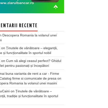
ENTARII RECENTE
n
Descopera Romania la volanul unei
ni
X
on
Ținutele de vânătoare – eleganță,
ie și funcționalitate în sportul nobil
X
on
Cum să alegi ceasul perfect? Ghidul
et pentru pasionați și începători
ai buna varianta de rent a car - Firme
Catalog firme si comunicate de presa
on
pera Romania la volanul unei masini
uCaini
on
Ținutele de vânătoare –
nță, tradiție și funcționalitate în sportul