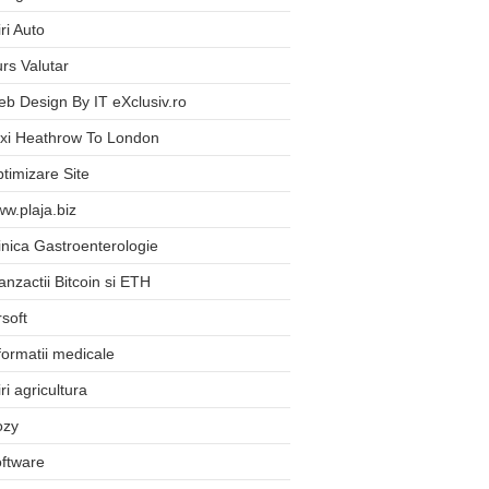
iri Auto
rs Valutar
b Design By IT eXclusiv.ro
xi Heathrow To London
timizare Site
w.plaja.biz
inica Gastroenterologie
anzactii Bitcoin si ETH
rsoft
formatii medicale
iri agricultura
ozy
ftware