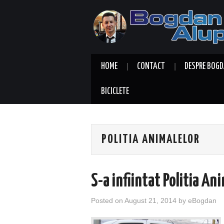
HOME
CONTACT
DESPRE BOGD
BICICLETE
POLITIA ANIMALELOR
S-a infiintat Politia An
Posted on
August 21, 2014
by
eBogdan