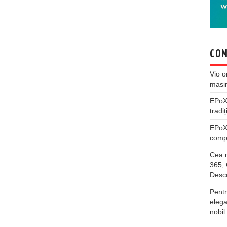
COM
Vio
o
masi
EPo
tradiț
EPo
compl
Cea m
365, 
Desco
Pentr
elega
nobil