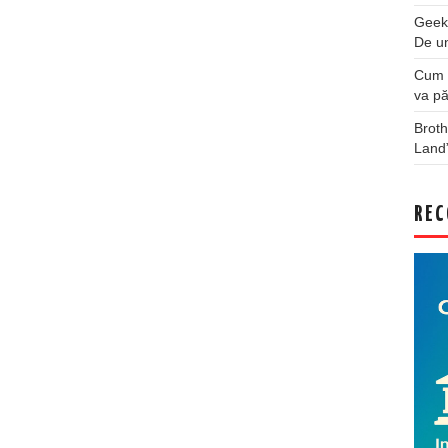
Geek
De u
Cum a
va pă
Broth
Land
REC