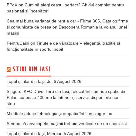
EPoX
on
Cum să alegi ceasul perfect? Ghidul complet pentru
pasionați și începători
Cea mai buna varianta de rent a car - Firme 365, Catalog firme
si comunicate de presa
on
Descopera Romania la volanul unei
masini
PentruCaini
on
Ținutele de vânătoare – eleganță, tradiție și
funcționalitate în sportul nobil
STIRI DIN IASI
Topul știrilor din Iași, Joi 6 August 2026
Singurul KFC Drive-Thru din Iași, relocat într-un nou spaţiu din
Palas, cu peste 400 mp la interior și servicii disponibile non-
stop
Mindtale aduce tehnologia și empatia într-un singur loc
Semne că anvelopele mașinii trebuie verificate de un specialist
Topul știrilor din Iași, Miercuri 5 August 2026