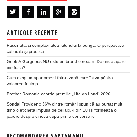
ARTICOLE RECENTE
Fascinația și complexitatea tutunului la pungă: O perspectivă
culturală și practică
Geek & Gorgeous NU este un brand coreean. De unde apare
confuzia?
Cum alegi un apartament într-o zonă care își va păstra
valoarea în timp
Brother Romania acorda premiile „Life on Land” 2026
Sondaj Provident: 36% dintre români spun că au purtat mult
timp o etichetă impusă de ceilalți. 4 din 10 își formează o
părere despre cineva după prima conversație
RECOMANDAREA SAPTAMANII