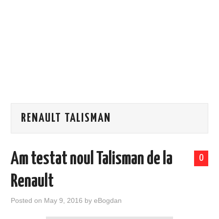
EVENIMENTE
TECH
BICICLETE
RENAULT TALISMAN
Am testat noul Talisman de la
0
Renault
Posted on
May 9, 2016
by
eBogdan