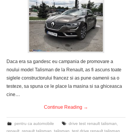
Daca era sa gandesc eu campania de promovare a
noului model Talisman de la Renault, as fi ascuns toate
siglele constructorului francez si as pune oamenii sa o
testeze, sa spuna ce le place la masina si sa ghiceasca
cine…
Continue Reading
→
pentru ca automobile
drive test renault talisman
,
renault
,
renault talisman
,
talisman
,
test drive renault talisman