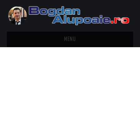
MENU
HOME
CONTACT
DESPRE BOGDAN ALUPOAIE
AUTOMOBILE
DRESS TO IMPRESS
TRAVEL