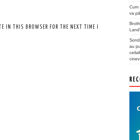
Cum a
va pă
Broth
E IN THIS BROWSER FOR THE NEXT TIME I
Land
Sonda
au pu
ceila
cinev
REC