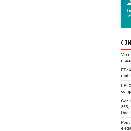
COM
Vio
o
masi
EPo
tradiț
EPo
compl
Cea m
365, 
Desco
Pentr
elega