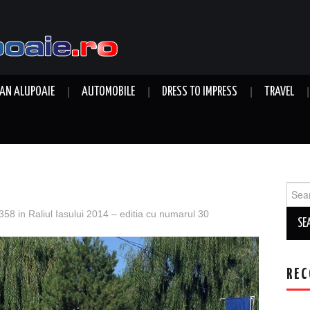
AN ALUPOAIE
AUTOMOBILE
DRESS TO IMPRESS
TRAVEL
Sear
for:
1358
in
Raliul Iasului 2014 – editia cu numarul 30
REC