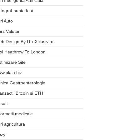
iri Inteligenta Artificiala
tograf nunta Iasi
iri Auto
rs Valutar
b Design By IT eXclusiv.ro
xi Heathrow To London
timizare Site
w.plaja.biz
inica Gastroenterologie
anzactii Bitcoin si ETH
rsoft
formatii medicale
iri agricultura
ozy