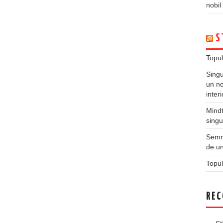
nobil
S
Topul
Singu
un no
inter
Mindt
singu
Semne
de un
Topul
REC