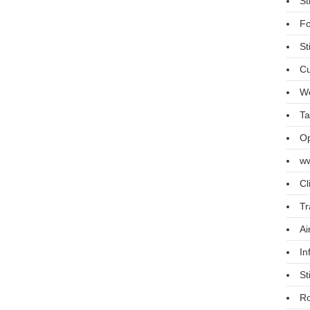
St
Fo
St
Cu
We
Ta
Op
ww
Cl
Tr
Ai
In
St
R