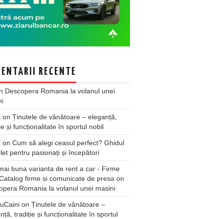
ENTARII RECENTE
n
Descopera Romania la volanul unei
ni
X
on
Ținutele de vânătoare – eleganță,
ie și funcționalitate în sportul nobil
X
on
Cum să alegi ceasul perfect? Ghidul
et pentru pasionați și începători
ai buna varianta de rent a car - Firme
Catalog firme si comunicate de presa
on
pera Romania la volanul unei masini
uCaini
on
Ținutele de vânătoare –
nță, tradiție și funcționalitate în sportul