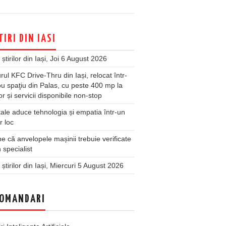
TIRI DIN IASI
 știrilor din Iași, Joi 6 August 2026
rul KFC Drive-Thru din Iași, relocat într-
u spaţiu din Palas, cu peste 400 mp la
ior și servicii disponibile non-stop
ale aduce tehnologia și empatia într-un
r loc
 că anvelopele mașinii trebuie verificate
 specialist
 știrilor din Iași, Miercuri 5 August 2026
OMANDARI