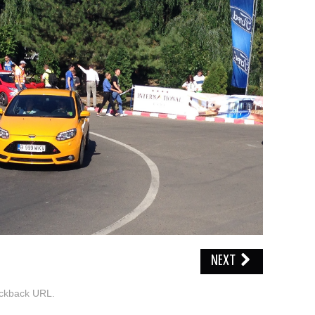
NEXT
ckback URL
.