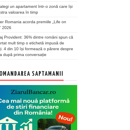
legi un apartament într-o zonă care își
stra valoarea în timp
er Romania acorda premiile „Life on
” 2026
j Provident: 36% dintre români spun că
rtat mult timp o etichetă impusă de
lți. 4 din 10 își formează o părere despre
a după prima conversație
OMANDAREA SAPTAMANII