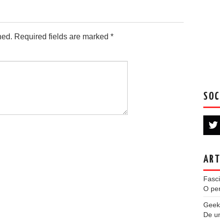
hed.
Required fields are marked
*
SOC
ART
Fasci
O per
Geek
De u