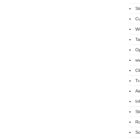
St
Cu
We
Ta
Op
ww
Cl
Tr
Ai
In
St
R
So