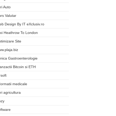
iri Auto
rs Valutar
b Design By IT eXclusiv.ro
xi Heathrow To London
timizare Site
w.plaja.biz
inica Gastroenterologie
anzactii Bitcoin si ETH
rsoft
formatii medicale
iri agricultura
ozy
ftware