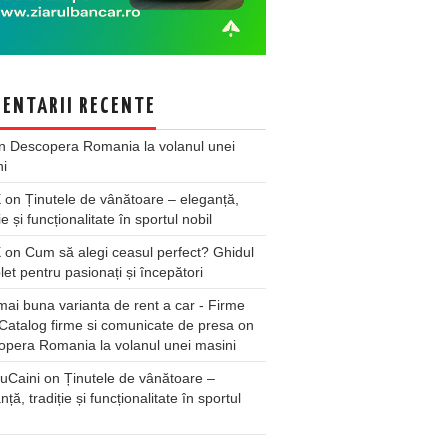
ENTARII RECENTE
n
Descopera Romania la volanul unei
ni
X
on
Ținutele de vânătoare – eleganță,
ie și funcționalitate în sportul nobil
X
on
Cum să alegi ceasul perfect? Ghidul
et pentru pasionați și începători
ai buna varianta de rent a car - Firme
Catalog firme si comunicate de presa
on
pera Romania la volanul unei masini
uCaini
on
Ținutele de vânătoare –
nță, tradiție și funcționalitate în sportul