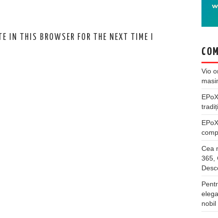
E IN THIS BROWSER FOR THE NEXT TIME I
COM
Vio
o
masi
EPo
tradiț
EPo
compl
Cea m
365, 
Desco
Pentr
elega
nobil