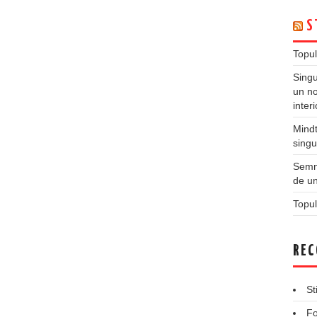
S
Topul
Singu
un no
inter
Mindt
singu
Semne
de un
Topul
REC
St
Fo