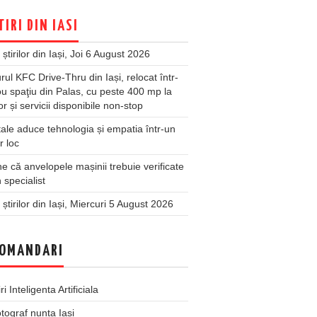
TIRI DIN IASI
 știrilor din Iași, Joi 6 August 2026
rul KFC Drive-Thru din Iași, relocat într-
u spaţiu din Palas, cu peste 400 mp la
ior și servicii disponibile non-stop
ale aduce tehnologia și empatia într-un
r loc
 că anvelopele mașinii trebuie verificate
 specialist
 știrilor din Iași, Miercuri 5 August 2026
OMANDARI
iri Inteligenta Artificiala
tograf nunta Iasi