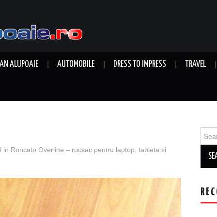
AN ALUPOAIE
AUTOMOBILE
DRESS TO IMPRESS
TRAVEL
Sear
for:
4
in
Roncato Overline – rucsac pentru laptop, tableta si
REC