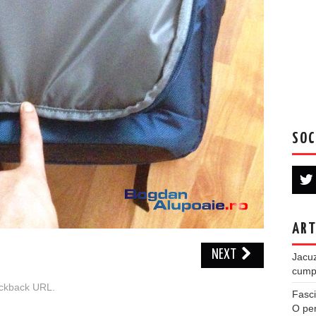
SOC
ART
NEXT
Jacuz
cumpe
ckback URL
.
Fasci
O per