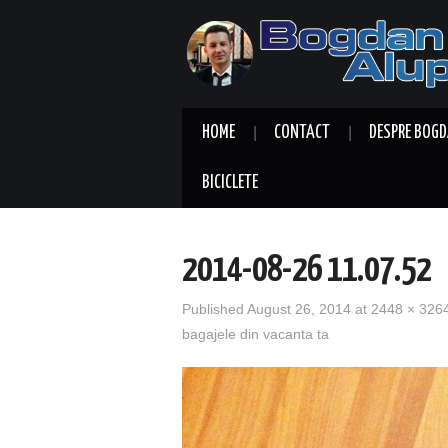
HOME
CONTACT
DESPRE BOGD
BICICLETE
2014-08-26 11.07.52
Published
August 26, 2014
at
2448 × 326
bagajele din vacanta ta