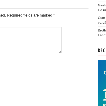
Geek
De u
hed.
Required fields are marked
*
Cum a
va pă
Broth
Land
REC