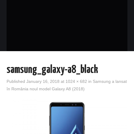
EVENIMENTE
TECH
BICICLETE
samsung_galaxy-a8_black
Published
January 16, 2018
at
1024 × 682
in
Samsung a lansat
în România noul model Galaxy A8 (2018)