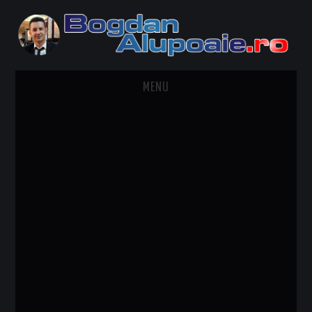
MENU
HOME
CONTACT
DESPRE BOGDAN ALUPOAIE
AUTOMOBILE
DRESS TO IMPRESS
TRAVEL