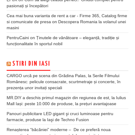
pasionați și începători
Cea mai buna varianta de rent a car - Firme 365, Catalog firme
si comunicate de presa
on
Descopera Romania la volanul unei
masini
PentruCaini
on
Ținutele de vânătoare – eleganță, tradiție și
funcționalitate în sportul nobil
STIRI DIN IASI
CARGO urcă pe scena din Grădina Palas, la Serile Filmului
Românesc: pelicule consacrate, scurtmetraje și concerte, în
prezența unor invitați speciali
MR.DIY a deschis primul magazin din regiunea de est, la Iulius
Mall Iași: peste 10.000 de produse, la prețuri avantajoase
Panouri publicitare LED gigant şi cruci luminoase pentru
farmacie, produse la Iaşi de Techno Fusion
Renașterea “băcăniei” moderne – De ce preferă noua