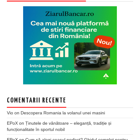
COMENTARII RECENTE
Vio
on
Descopera Romania la volanul unei masini
EPoX
on
Ținutele de vânătoare – eleganță, tradiție și
funcționalitate în sportul nobil
EPoX
on
Cum să alegi ceasul perfect? Ghidul complet pentru