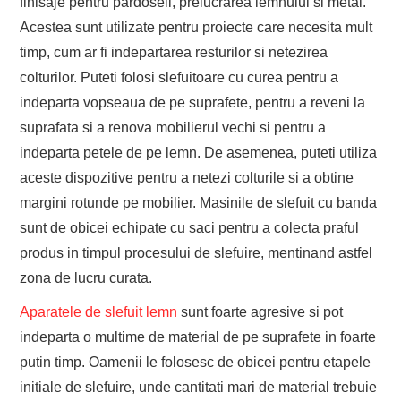
finisaje pentru pardoseli, prelucrarea lemnului si metal.
Acestea sunt utilizate pentru proiecte care necesita mult
timp, cum ar fi indepartarea resturilor si netezirea
colturilor. Puteti folosi slefuitoare cu curea pentru a
indeparta vopseaua de pe suprafete, pentru a reveni la
suprafata si a renova mobilierul vechi si pentru a
indeparta petele de pe lemn. De asemenea, puteti utiliza
aceste dispozitive pentru a netezi colturile si a obtine
margini rotunde pe mobilier. Masinile de slefuit cu banda
sunt de obicei echipate cu saci pentru a colecta praful
produs in timpul procesului de slefuire, mentinand astfel
zona de lucru curata.
Aparatele de slefuit lemn
sunt foarte agresive si pot
indeparta o multime de material de pe suprafete in foarte
putin timp. Oamenii le folosesc de obicei pentru etapele
initiale de slefuire, unde cantitati mari de material trebuie