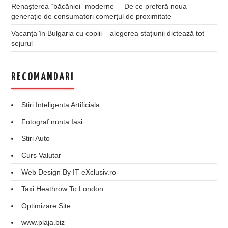
Renașterea “băcăniei” moderne – De ce preferă noua
generație de consumatori comerțul de proximitate
Vacanța în Bulgaria cu copiii – alegerea stațiunii dictează tot
sejurul
RECOMANDARI
Stiri Inteligenta Artificiala
Fotograf nunta Iasi
Stiri Auto
Curs Valutar
Web Design By IT eXclusiv.ro
Taxi Heathrow To London
Optimizare Site
www.plaja.biz