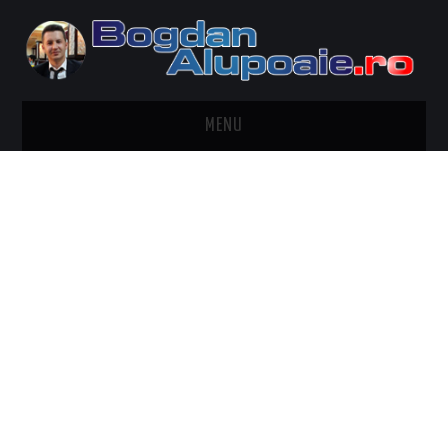
MENU
HOME
CONTACT
DESPRE BOGDAN ALUPOAIE
AUTOMOBILE
DRESS TO IMPRESS
TRAVEL