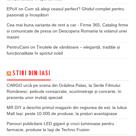
EPoX
on
Cum să alegi ceasul perfect? Ghidul complet pentru
pasionați și începători
Cea mai buna varianta de rent a car - Firme 365, Catalog firme
si comunicate de presa
on
Descopera Romania la volanul unei
masini
PentruCaini
on
Ținutele de vânătoare – eleganță, tradiție și
funcționalitate în sportul nobil
STIRI DIN IASI
CARGO urcă pe scena din Grădina Palas, la Serile Filmului
Românesc: pelicule consacrate, scurtmetraje și concerte, în
prezența unor invitați speciali
MR.DIY a deschis primul magazin din regiunea de est, la Iulius
Mall Iași: peste 10.000 de produse, la prețuri avantajoase
Panouri publicitare LED gigant şi cruci luminoase pentru
farmacie, produse la Iaşi de Techno Fusion