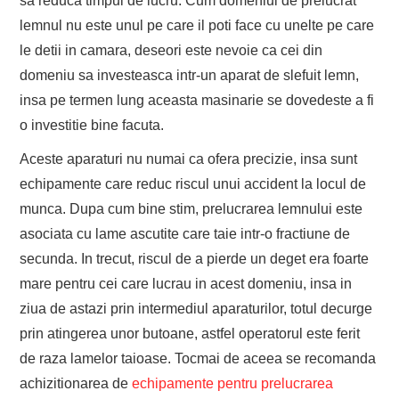
sa reduca timpul de lucru. Cum domeniul de prelucrat
lemnul nu este unul pe care il poti face cu unelte pe care
le detii in camara, deseori este nevoie ca cei din
domeniu sa investeasca intr-un aparat de slefuit lemn,
insa pe termen lung aceasta masinarie se dovedeste a fi
o investitie bine facuta.
Aceste aparaturi nu numai ca ofera precizie, insa sunt
echipamente care reduc riscul unui accident la locul de
munca. Dupa cum bine stim, prelucrarea lemnului este
asociata cu lame ascutite care taie intr-o fractiune de
secunda. In trecut, riscul de a pierde un deget era foarte
mare pentru cei care lucrau in acest domeniu, insa in
ziua de astazi prin intermediul aparaturilor, totul decurge
prin atingerea unor butoane, astfel operatorul este ferit
de raza lamelor taioase. Tocmai de aceea se recomanda
achizitionarea de
echipamente pentru prelucrarea