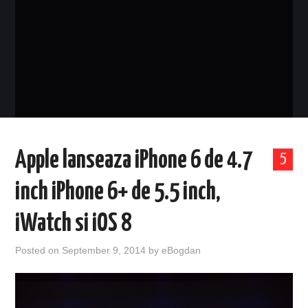
EVENIMENTE
TECH
BICICLETE
Apple lanseaza iPhone 6 de 4.7
5
inch iPhone 6+ de 5.5 inch,
iWatch si iOS 8
Posted on
September 9, 2014
by
eBogdan