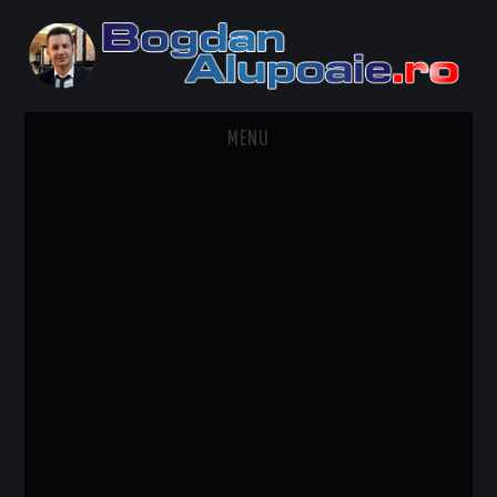
MENU
HOME
CONTACT
DESPRE BOGDAN ALUPOAIE
AUTOMOBILE
DRESS TO IMPRESS
TRAVEL