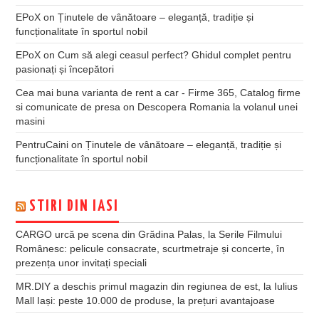
EPoX
on
Ținutele de vânătoare – eleganță, tradiție și
funcționalitate în sportul nobil
EPoX
on
Cum să alegi ceasul perfect? Ghidul complet pentru
pasionați și începători
Cea mai buna varianta de rent a car - Firme 365, Catalog firme
si comunicate de presa
on
Descopera Romania la volanul unei
masini
PentruCaini
on
Ținutele de vânătoare – eleganță, tradiție și
funcționalitate în sportul nobil
STIRI DIN IASI
CARGO urcă pe scena din Grădina Palas, la Serile Filmului
Românesc: pelicule consacrate, scurtmetraje și concerte, în
prezența unor invitați speciali
MR.DIY a deschis primul magazin din regiunea de est, la Iulius
Mall Iași: peste 10.000 de produse, la prețuri avantajoase