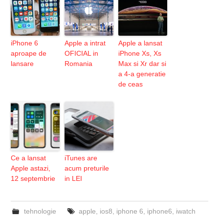
iPhone 6
Apple a intrat
Apple a lansat
aproape de
OFICIAL in
iPhone Xs, Xs
lansare
Romania
Max si Xr dar si
a 4-a generatie
de ceas
Ce a lansat
iTunes are
Apple astazi,
acum preturile
12 septembrie
in LEI
tehnologie
apple
,
ios8
,
iphone 6
,
iphone6
,
iwatch