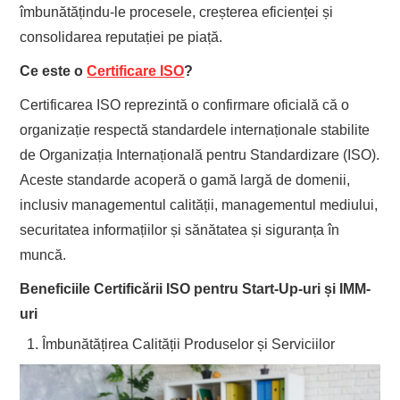
îmbunătățindu-le procesele, creșterea eficienței și
consolidarea reputației pe piață.
Ce este o
Certificare ISO
?
Certificarea ISO reprezintă o confirmare oficială că o
organizație respectă standardele internaționale stabilite
de Organizația Internațională pentru Standardizare (ISO).
Aceste standarde acoperă o gamă largă de domenii,
inclusiv managementul calității, managementul mediului,
securitatea informațiilor și sănătatea și siguranța în
muncă.
Beneficiile Certificării ISO pentru Start-Up-uri și IMM-
uri
Îmbunătățirea Calității Produselor și Serviciilor