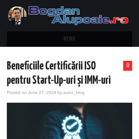
MENU
HOME
Beneficiile Certificării ISO
0
CONTACT
pentru Start-Up-uri și IMM-uri
DESPRE BOGDAN ALUPOAIE
Posted on
June 27, 2024
by
autor_blog
AUTOMOBILE
DRESS TO IMPRESS
TRAVEL