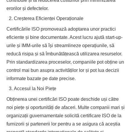
contribuie și la reducerea costurilor prin minimizarea
erorilor și defectelor.
Creșterea Eficienței Operaționale
Certificările ISO promovează adoptarea unor practici
eficiente și bine documentate. Acest lucru ajută start-up-
urile și IMM-urile să își streamlineze operațiunile, să
reducă risipa și să îmbunătățească utilizarea resurselor.
Prin standardizarea proceselor, companiile pot obține un
control mai bun asupra activităților lor și pot lua decizii
informate bazate pe date precise.
Accesul la Noi Piețe
Obținerea unei certificări ISO poate deschide uși către
noi piețe și oportunități de afaceri. Multe companii mari și
organizații guvernamentale solicită certificare ISO de la
furnizorii și partenerii lor pentru a se asigura că aceștia