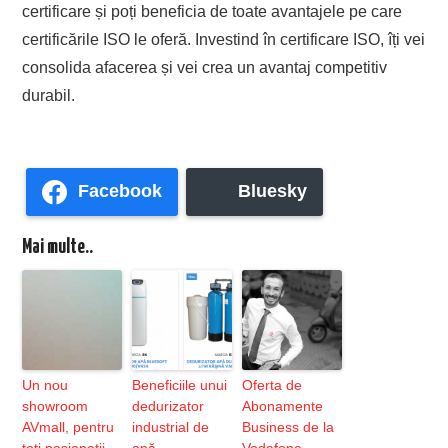
certificare și poți beneficia de toate avantajele pe care
certificările ISO le oferă. Investind în certificare ISO, îți vei
consolida afacerea și vei crea un avantaj competitiv
durabil.
Facebook
Bluesky
Mai multe..
Un nou
Beneficiile unui
Oferta de
showroom
dedurizator
Abonamente
AVmall, pentru
industrial de
Business de la
toti pasionatii
apă
Vodafone