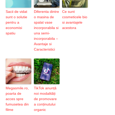
Sacii de vidat
Diferenta dintre
Ce sunt
sunt o solutie
o masina de
cosmeticele bio
pentru a
spalat vase
si avantajele
economisi
incorporabila si
acestora
spatiu
una semi-
incorporabila –
Avantaje si
Caracteristici
Megasmile.ro,
TikTok anunță
poarta de
noi modalități
acces spre
de promovare
fumusetea din
a conținutului
filme
organic