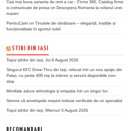
Cea mai buna varianta de rent a car - Firme 365, Catalog firme
si comunicate de presa
on
Descopera Romania la volanul unei
masini
PentruCaini
on
Ținutele de vânătoare – eleganță, tradiție și
funcționalitate în sportul nobil
STIRI DIN IASI
Topul știrilor din Iași, Joi 6 August 2026
Singurul KFC Drive-Thru din Iași, relocat într-un nou spaţiu din
Palas, cu peste 400 mp la interior și servicii disponibile non-
stop
Mindtale aduce tehnologia și empatia într-un singur loc
Semne că anvelopele mașinii trebuie verificate de un specialist
Topul știrilor din Iași, Miercuri 5 August 2026
RECOMANDARI