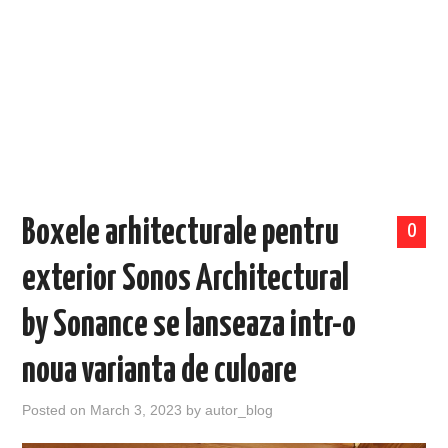
EVENIMENTE
TECH
BICICLETE
Boxele arhitecturale pentru
0
exterior Sonos Architectural
by Sonance se lanseaza intr-o
noua varianta de culoare
Posted on
March 3, 2023
by
autor_blog