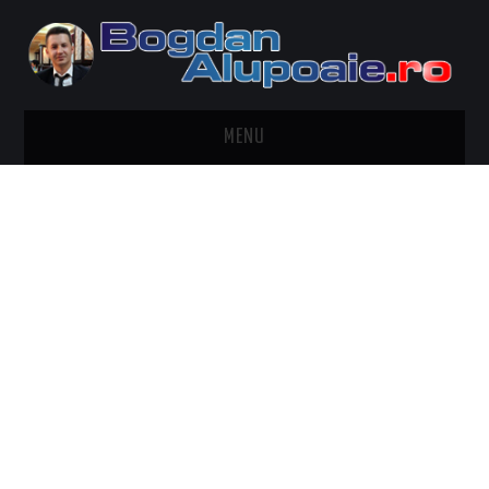
MENU
HOME
CONTACT
DESPRE BOGDAN ALUPOAIE
AUTOMOBILE
DRESS TO IMPRESS
TRAVEL