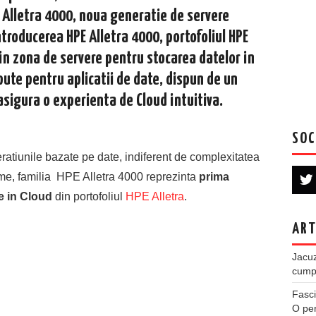
 Alletra 4000, noua generatie de servere
ntroducerea HPE Alletra 4000, portofoliul HPE
in zona de servere pentru stocarea datelor in
ute pentru aplicatii de date, dispun de un
asigura o experienta de Cloud intuitiva.
SOC
ratiunile bazate pe date, indiferent de complexitatea
ime, familia HPE Alletra 4000 reprezinta
prima
te in Cloud
din portofoliul
HPE Alletra
.
ART
Jacuz
cumpe
Fasci
O per