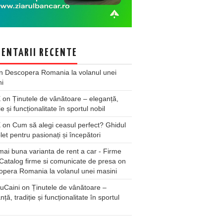
ENTARII RECENTE
n
Descopera Romania la volanul unei
ni
X
on
Ținutele de vânătoare – eleganță,
ie și funcționalitate în sportul nobil
X
on
Cum să alegi ceasul perfect? Ghidul
et pentru pasionați și începători
ai buna varianta de rent a car - Firme
Catalog firme si comunicate de presa
on
pera Romania la volanul unei masini
uCaini
on
Ținutele de vânătoare –
nță, tradiție și funcționalitate în sportul