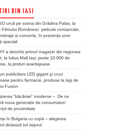
TIRI DIN IASI
O urcă pe scena din Grădina Palas, la
e Filmului Românesc: pelicule consacrate,
metraje și concerte, în prezența unor
ți speciali
Y a deschis primul magazin din regiunea
t, la Iulius Mall Iași: peste 10.000 de
se, la prețuri avantajoase
ri publicitare LED gigant şi cruci
oase pentru farmacie, produse la Iaşi de
no Fusion
șterea “băcăniei” moderne – De ce
ră noua generație de consumatori
țul de proximitate
ța în Bulgaria cu copiii – alegerea
unii dictează tot sejurul