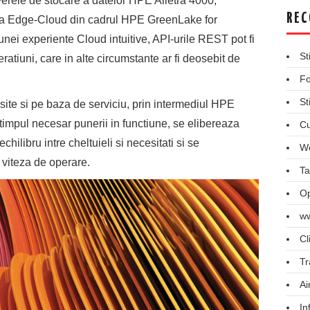
erverele de stocare a datelor HPE Alletra 4000,
REC
ma Edge-Cloud din cadrul HPE GreenLake for
i experiente Cloud intuitive, API-urile REST pot fi
St
atiuni, care in alte circumstante ar fi deosebit de
Fo
St
site si pe baza de serviciu, prin intermediul HPE
timpul necesar punerii in functiune, se elibereaza
Cu
chilibru intre cheltuieli si necesitati si se
We
i viteza de operare.
Ta
Op
ww
Cl
Tr
Ai
In