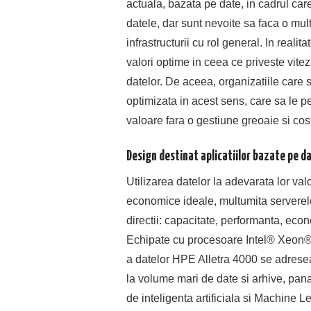
actuala, bazata pe date, in cadrul c
datele, dar sunt nevoite sa faca o mul
infrastructurii cu rol general. In reali
valori optime in ceea ce priveste vite
datelor. De aceea, organizatiile care
optimizata in acest sens, care sa le pe
valoare fara o gestiune greoaie si cost
Design destinat aplicatiilor bazate pe d
Utilizarea datelor la adevarata lor val
economice ideale, multumita serverelor
directii: capacitate, performanta, econ
Echipate cu procesoare Intel® Xeon® 
a datelor HPE Alletra 4000 se adresea
la volume mari de date si arhive, pana l
de inteligenta artificiala si Machine 