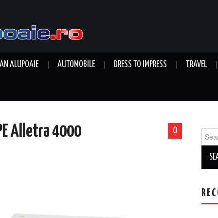
AN ALUPOAIE
AUTOMOBILE
DRESS TO IMPRESS
TRAVEL
E Alletra 4000
0
Sear
for:
REC