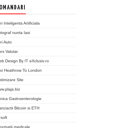
OMANDARI
iri Inteligenta Artificiala
tograf nunta Iasi
iri Auto
rs Valutar
b Design By IT eXclusiv.ro
xi Heathrow To London
timizare Site
w.plaja.biz
inica Gastroenterologie
anzactii Bitcoin si ETH
rsoft
formatii medicale