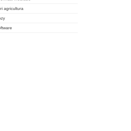
iri agricultura
ozy
ftware