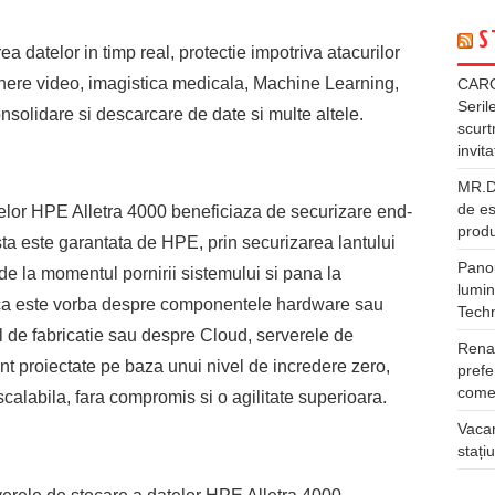
S
ea datelor in timp real, protectie impotriva atacurilor
re video, imagistica medicala, Machine Learning,
CARG
Seril
consolidare si descarcare de date si multe altele.
scurt
invita
MR.DI
de es
atelor HPE Alletra 4000 beneficiaza de securizare end-
produ
sta este garantata de HPE, prin securizarea lantului
Panou
 de la momentul pornirii sistemului si pana la
lumin
t ca este vorba despre componentele hardware sau
Tech
 de fabricatie sau despre Cloud, serverele de
Rena
nt proiectate pe baza unui nivel de incredere zero,
prefe
comer
scalabila, fara compromis si o agilitate superioara.
Vacan
stați