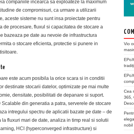
areia companiile incearca sa exploateze la maximum
titudine de compromisuri, ca urmare a utilizarii
tate, aceste sisteme nu sunt insa proiectate pentru
za de procesare, fluxul si capacitatea de stocare a
COM
 se bazeaza pe date au nevoie de infrastructura
rmita o stocare eficienta, protectie si punere in
Vio
o
masi
isitoare.
EPo
tradiț
ate
EPo
oare este acum posibila la orice scara si in conditii
compl
 destinate stocarii datelor, optimizate pe mai multe
Cea m
omie, densitate, posibilitati de depanare si suport.
365, 
Desco
Scalable din generatia a patra, serverele de stocare
za intregului spectru de aplicatii bazate pe date – de
Pentr
elega
a fluxuri mari de date, analiza in timp real si solutii
nobil
Learning, HCI (hyperconverged infrastructure) si