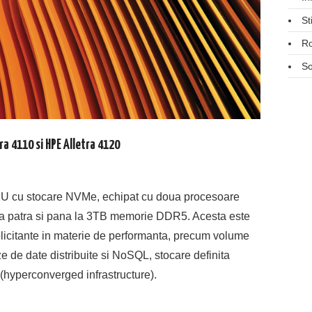
St
R
So
ra 4110 si HPE Alletra 4120
t 1U cu stocare NVMe, echipat cu doua procesoare
 a patra si pana la 3TB memorie DDR5. Acesta este
solicitante in materie de performanta, precum volume
 de date distribuite si NoSQL, stocare definita
 (hyperconverged infrastructure).