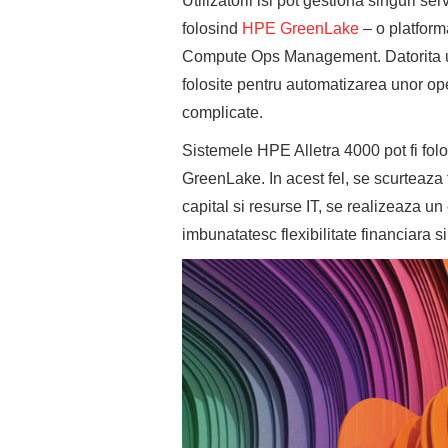
Utilizatorii isi pot gestiona singuri s
folosind
HPE GreenLake
– o platfor
Compute Ops Management. Datorita une
folosite pentru automatizarea unor oper
complicate.
Sistemele HPE Alletra 4000 pot fi folo
GreenLake. In acest fel, se scurteaza 
capital si resurse IT, se realizeaza un e
imbunatatesc flexibilitate financiara s