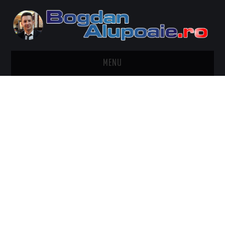
MENU
HOME
CONTACT
DESPRE BOGDAN ALUPOAIE
AUTOMOBILE
DRESS TO IMPRESS
TRAVEL