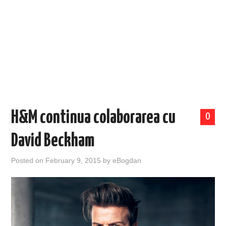
EVENIMENTE
TECH
BICICLETE
H&M continua colaborarea cu
0
David Beckham
Posted on
February 9, 2015
by
eBogdan