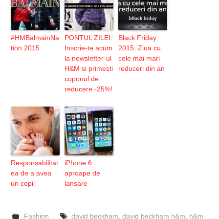
#HMBalmainNa
PONTUL ZILEI:
Black Friday
tion 2015
Inscrie-te acum
2015: Ziua cu
la newsletter-ul
cele mai mari
H&M si primesti
reduceri din an
cuponul de
reducere -25%!
Responsabilitat
iPhone 6
ea de a avea
aproape de
un copil
lansare
Fashion
david beckham
,
david beckham h&m
,
h&m