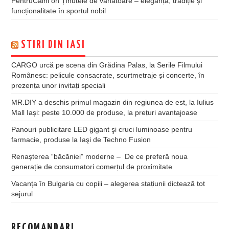
PentruCaini
on
Ținutele de vânătoare – eleganță, tradiție și
funcționalitate în sportul nobil
STIRI DIN IASI
CARGO urcă pe scena din Grădina Palas, la Serile Filmului
Românesc: pelicule consacrate, scurtmetraje și concerte, în
prezența unor invitați speciali
MR.DIY a deschis primul magazin din regiunea de est, la Iulius
Mall Iași: peste 10.000 de produse, la prețuri avantajoase
Panouri publicitare LED gigant şi cruci luminoase pentru
farmacie, produse la Iaşi de Techno Fusion
Renașterea “băcăniei” moderne – De ce preferă noua
generație de consumatori comerțul de proximitate
Vacanța în Bulgaria cu copiii – alegerea stațiunii dictează tot
sejurul
RECOMANDARI