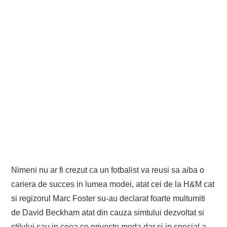
Nimeni nu ar fi crezut ca un fotbalist va reusi sa aiba o
cariera de succes in lumea modei, atat cei de la H&M cat
si regizorul Marc Foster su-au declarat foarte multumiti
de David Beckham atat din cauza simtului dezvoltat si
stilului sau in ceea ce priveste moda dar si in special a