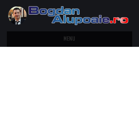
MENU
HOME
CONTACT
DESPRE BOGDAN ALUPOAIE
AUTOMOBILE
DRESS TO IMPRESS
TRAVEL