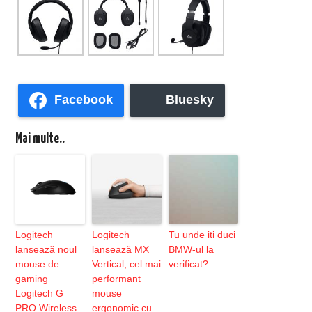
Facebook
Bluesky
Mai multe..
Logitech
Logitech
Tu unde iti duci
lansează noul
lansează MX
BMW-ul la
mouse de
Vertical, cel mai
verificat?
gaming
performant
Logitech G
mouse
PRO Wireless
ergonomic cu