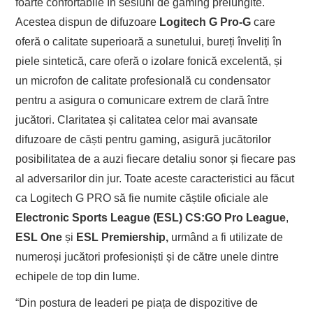
foarte confortabile în sesiuni de gaming prelungite.
Acestea dispun de difuzoare
Logitech G Pro-G
care
oferă o calitate superioară a sunetului, bureți înveliți în
piele sintetică, care oferă o izolare fonică excelentă, și
un microfon de calitate profesională cu condensator
pentru a asigura o comunicare extrem de clară între
jucători. Claritatea și calitatea celor mai avansate
difuzoare de căști pentru gaming, asigură jucătorilor
posibilitatea de a auzi fiecare detaliu sonor și fiecare pas
al adversarilor din jur. Toate aceste caracteristici au făcut
ca Logitech G PRO să fie numite căștile oficiale ale
Electronic Sports League (ESL) CS:GO Pro League
,
ESL One
și
ESL Premiership,
urmând a fi utilizate de
numeroși jucători profesioniști și de către unele dintre
echipele de top din lume.
“Din postura de leaderi pe piața de dispozitive de