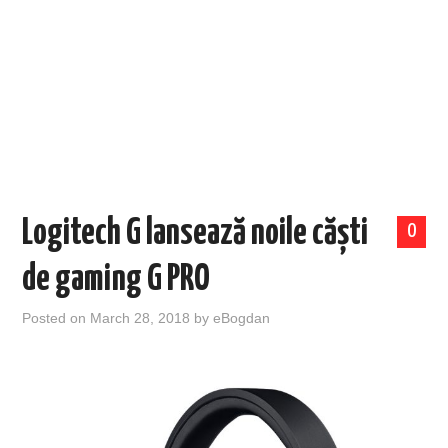
EVENIMENTE
TECH
BICICLETE
Logitech G lansează noile căști
0
de gaming G PRO
Posted on
March 28, 2018
by
eBogdan