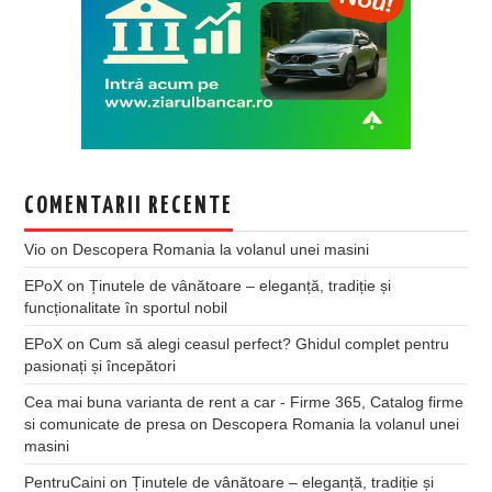
COMENTARII RECENTE
Vio
on
Descopera Romania la volanul unei masini
EPoX
on
Ținutele de vânătoare – eleganță, tradiție și
funcționalitate în sportul nobil
EPoX
on
Cum să alegi ceasul perfect? Ghidul complet pentru
pasionați și începători
Cea mai buna varianta de rent a car - Firme 365, Catalog firme
si comunicate de presa
on
Descopera Romania la volanul unei
masini
PentruCaini
on
Ținutele de vânătoare – eleganță, tradiție și