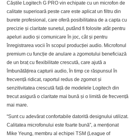
Căștile Logitech G PRO vin echipate cu un microfon de
calitate superioară peste care este aplicat un filtru din
burete profesional, care oferă posibilitatea de a capta cu
precizie și claritate sunetul, putând fi folosite atât pentru
apeluri audio și comunicare în joc, cât și pentru
înregistrarea vocii în scopul producției audio. Microfonul
premium cu funcție de anulare a zgomotului beneficiază
de un braț cu flexibilitate crescută, care ajută a
îmbunătățirea capturii audio, în timp ce răspunsul în
frecvență ridicat, raportul redus de zgomot și
senzitivitatea crescută față de modelele Logitech din
trecut asigură o claritate mai bună și o limită de frecvență
mai mare.
“Sunt cu adevărat confortabile datorită designului utilizat.
Calitatea microfonului este foarte bună”, a menționat
Mike Yeung, membru al echipei TSM (League of