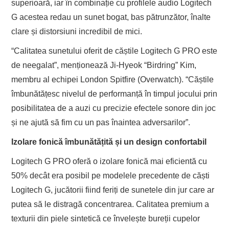
superioară, iar în combinație cu profilele audio Logitech
G acestea redau un sunet bogat, bas pătrunzător, înalte
clare și distorsiuni incredibil de mici.
“Calitatea sunetului oferit de căștile Logitech G PRO este
de neegalat”, menționează Ji-Hyeok “Birdring” Kim,
membru al echipei London Spitfire (Overwatch). “Căștile
îmbunătățesc nivelul de performanță în timpul jocului prin
posibilitatea de a auzi cu precizie efectele sonore din joc
și ne ajută să fim cu un pas înaintea adversarilor”.
Izolare fonică îmbunătățită și un design confortabil
Logitech G PRO oferă o izolare fonică mai eficientă cu
50% decât era posibil pe modelele precedente de căști
Logitech G, jucătorii fiind feriți de sunetele din jur care ar
putea să le distragă concentrarea. Calitatea premium a
texturii din piele sintetică ce învelește bureții cupelor