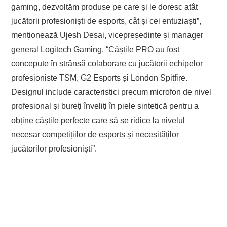
gaming, dezvoltăm produse pe care și le doresc atât
jucătorii profesioniști de esports, cât și cei entuziaști”,
menționează Ujesh Desai, vicepreședinte și manager
general Logitech Gaming. “Căștile PRO au fost
concepute în strânsă colaborare cu jucătorii echipelor
profesioniste TSM, G2 Esports și London Spitfire.
Designul include caracteristici precum microfon de nivel
profesional și bureți înveliți în piele sintetică pentru a
obține căștile perfecte care să se ridice la nivelul
necesar competițiilor de esports și necesităților
jucătorilor profesioniști”.