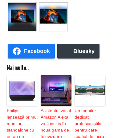
Facebook
Bluesky
Mai multe..
Philips
Asistentul vocal
Un monitor
lansează primul
Amazon Alexa
dedicat
monitor
va fi inclus în
profesioniștilor
standalone cu
noua gamă de
pentru care
ecran pe
televizoare
spațiul de lucru