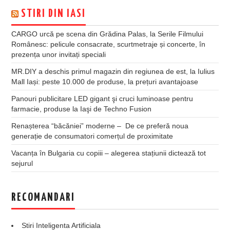
STIRI DIN IASI
CARGO urcă pe scena din Grădina Palas, la Serile Filmului
Românesc: pelicule consacrate, scurtmetraje și concerte, în
prezența unor invitați speciali
MR.DIY a deschis primul magazin din regiunea de est, la Iulius
Mall Iași: peste 10.000 de produse, la prețuri avantajoase
Panouri publicitare LED gigant şi cruci luminoase pentru
farmacie, produse la Iaşi de Techno Fusion
Renașterea “băcăniei” moderne – De ce preferă noua
generație de consumatori comerțul de proximitate
Vacanța în Bulgaria cu copiii – alegerea stațiunii dictează tot
sejurul
RECOMANDARI
Stiri Inteligenta Artificiala