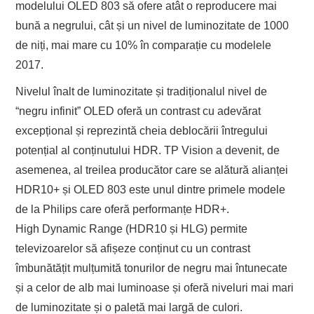
modelului OLED 803 să ofere atât o reproducere mai
bună a negrului, cât și un nivel de luminozitate de 1000
de niți, mai mare cu 10% în comparație cu modelele
2017.
Nivelul înalt de luminozitate și tradiționalul nivel de
“negru infinit” OLED oferă un contrast cu adevărat
excepțional și reprezintă cheia deblocării întregului
potențial al conținutului HDR. TP Vision a devenit, de
asemenea, al treilea producător care se alătură alianței
HDR10+ și OLED 803 este unul dintre primele modele
de la Philips care oferă performanțe HDR+.
High Dynamic Range (HDR10 și HLG) permite
televizoarelor să afișeze conținut cu un contrast
îmbunătățit mulțumită tonurilor de negru mai întunecate
și a celor de alb mai luminoase și oferă niveluri mai mari
de luminozitate și o paletă mai largă de culori.