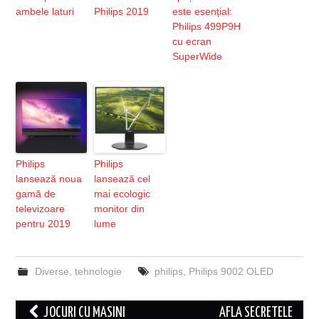
ambele laturi
Philips 2019
este esențial:
Philips 499P9H
cu ecran
SuperWide
Philips
Philips
lansează noua
lansează cel
gamă de
mai ecologic
televizoare
monitor din
pentru 2019
lume
Diverse
,
tehnologie
philips
,
Philips 9002 OLED
Post
JOCURI CU MASINI
AFLA SECRETELE