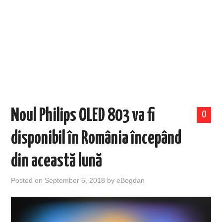
EVENIMENTE
TECH
BICICLETE
Noul Philips OLED 803 va fi
0
disponibil în România începând
din această lună
Posted on
September 5, 2018
by
eBogdan