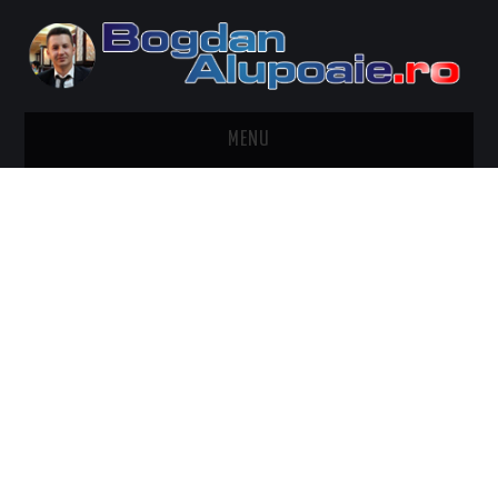
MENU
HOME
CONTACT
DESPRE BOGDAN ALUPOAIE
AUTOMOBILE
DRESS TO IMPRESS
TRAVEL