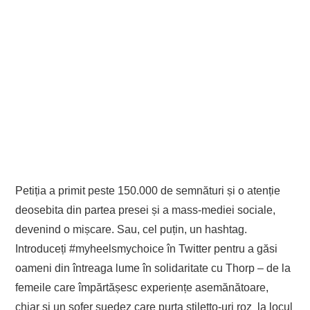
Petiția a primit peste 150.000 de semnături și o atenție
deosebita din partea presei și a mass-mediei sociale,
devenind o mișcare. Sau, cel puțin, un hashtag.
Introduceți #myheelsmychoice în Twitter pentru a găsi
oameni din întreaga lume în solidaritate cu Thorp – de la
femeile care împărtășesc experiențe asemănătoare,
chiar si un șofer suedez care purta stiletto-uri roz la locul