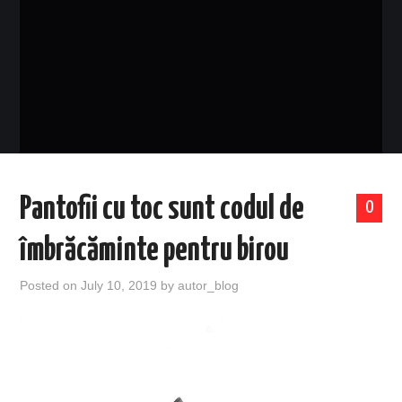
EVENIMENTE
TECH
BICICLETE
Pantofii cu toc sunt codul de
0
îmbrăcăminte pentru birou
Posted on
July 10, 2019
by
autor_blog