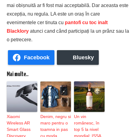
mai obișnuită ar fi fost mai acceptabilă. Dar aceasta este
excepția, nu regula. LA este un oraș în care
evenimentele cer tinuta cu
pantofi cu toc inalt
Blacklory
atunci cand când participați la un prânz sau la
o petrecere.
Facebook
Bluesky
Mai multe..
Xiaomi
Denim, negru si
Un vin
Wireless AR
maro pentru o
românesc, în
Smart Glass
toamna in pas
top 5 la nivel
Discovery
cu moda
mondial: ISSA