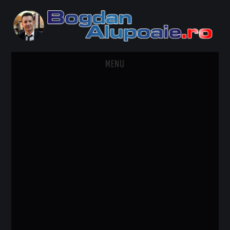
MENU
HOME
CONTACT
DESPRE BOGDAN ALUPOAIE
AUTOMOBILE
DRESS TO IMPRESS
TRAVEL