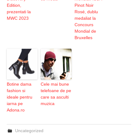
Edition,
Pinot Noir
prezentati la
Rosé, dublu
MWC 2023
medaliat la
Concours
Mondial de
Bruxelles
Botine dama
Cele mai bune
fashion si
telefoane de pe
ideale pentru
care sa asculti
iarna pe
muzica
Adona.ro
Uncategorized