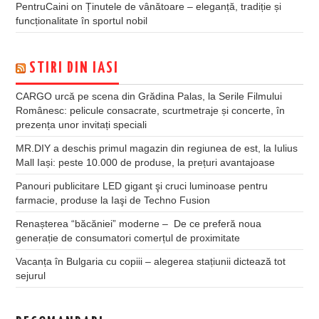
PentruCaini
on
Ținutele de vânătoare – eleganță, tradiție și
funcționalitate în sportul nobil
STIRI DIN IASI
CARGO urcă pe scena din Grădina Palas, la Serile Filmului
Românesc: pelicule consacrate, scurtmetraje și concerte, în
prezența unor invitați speciali
MR.DIY a deschis primul magazin din regiunea de est, la Iulius
Mall Iași: peste 10.000 de produse, la prețuri avantajoase
Panouri publicitare LED gigant şi cruci luminoase pentru
farmacie, produse la Iaşi de Techno Fusion
Renașterea “băcăniei” moderne – De ce preferă noua
generație de consumatori comerțul de proximitate
Vacanța în Bulgaria cu copiii – alegerea stațiunii dictează tot
sejurul