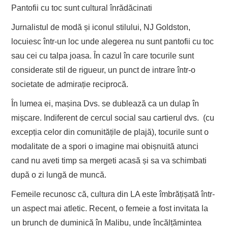
Pantofii cu toc sunt cultural înrădăcinati
Jurnalistul de modă și iconul stilului, NJ Goldston,
locuiesc într-un loc unde alegerea nu sunt pantofii cu toc
sau cei cu talpa joasa. În cazul în care tocurile sunt
considerate stil de rigueur, un punct de intrare într-o
societate de admirație reciprocă.
În lumea ei, mașina Dvs. se dublează ca un dulap în
mișcare. Indiferent de cercul social sau cartierul dvs. (cu
excepția celor din comunitățile de plajă), tocurile sunt o
modalitate de a spori o imagine mai obișnuită atunci
cand nu aveti timp sa mergeti acasă și sa va schimbati
după o zi lungă de muncă.
Femeile recunosc că, cultura din LA este îmbrățișată într-
un aspect mai atletic. Recent, o femeie a fost invitata la
un brunch de duminică în Malibu, unde încălțămintea