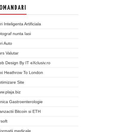
OMANDARI
iri Inteligenta Artificiala
tograf nunta Iasi
iri Auto
rs Valutar
b Design By IT eXclusiv.ro
xi Heathrow To London
timizare Site
w.plaja.biz
inica Gastroenterologie
anzactii Bitcoin si ETH
rsoft
formatii medicale