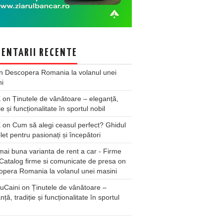
ENTARII RECENTE
n
Descopera Romania la volanul unei
ni
X
on
Ținutele de vânătoare – eleganță,
ie și funcționalitate în sportul nobil
X
on
Cum să alegi ceasul perfect? Ghidul
et pentru pasionați și începători
ai buna varianta de rent a car - Firme
Catalog firme si comunicate de presa
on
pera Romania la volanul unei masini
uCaini
on
Ținutele de vânătoare –
nță, tradiție și funcționalitate în sportul