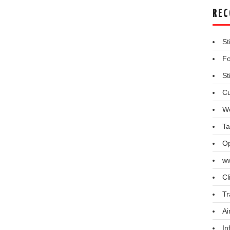
REC
St
Fo
St
Cu
We
Ta
Op
ww
Cl
Tr
Ai
In