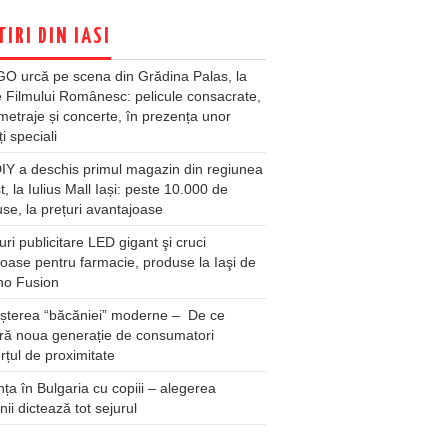
TIRI DIN IASI
O urcă pe scena din Grădina Palas, la
e Filmului Românesc: pelicule consacrate,
metraje și concerte, în prezența unor
ți speciali
Y a deschis primul magazin din regiunea
t, la Iulius Mall Iași: peste 10.000 de
se, la prețuri avantajoase
ri publicitare LED gigant şi cruci
oase pentru farmacie, produse la Iaşi de
no Fusion
șterea “băcăniei” moderne – De ce
ră noua generație de consumatori
țul de proximitate
ța în Bulgaria cu copiii – alegerea
unii dictează tot sejurul