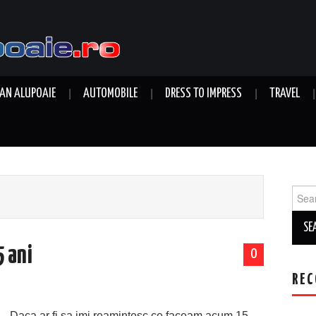
AN ALUPOAIE
AUTOMOBILE
DRESS TO IMPRESS
TRAVEL
Sear
for:
 ani
0
REC
Daca ar fi sa imi reamintesc ce faceam acum 15