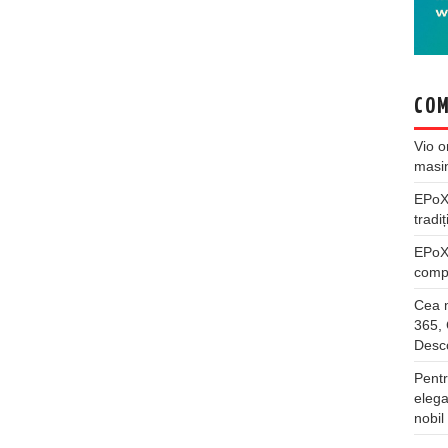
COM
Vio
o
masi
EPo
tradiț
EPo
compl
Cea m
365, 
Desco
Pentr
elega
nobil