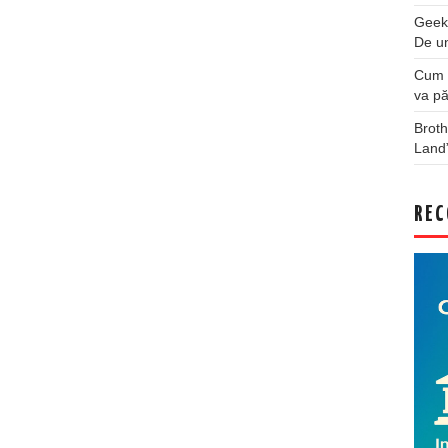
Geek
De u
Cum a
va pă
Broth
Land
REC