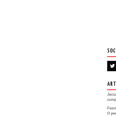
SOC
ART
Jacuz
cumpe
Fasci
O per