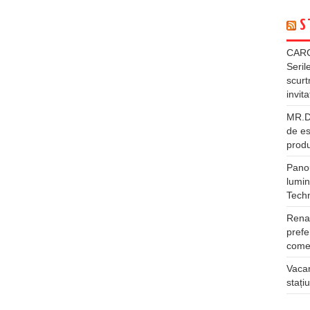
S
CARG
Seril
scurt
invita
MR.DI
de es
produ
Panou
lumin
Tech
Rena
prefe
comer
Vacan
stați