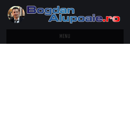
MENU
HOME
CONTACT
DESPRE BOGDAN ALUPOAIE
AUTOMOBILE
DRESS TO IMPRESS
TRAVEL