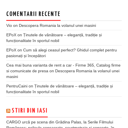
COMENTARII RECENTE
Vio
on
Descopera Romania la volanul unei masini
EPoX
on
Ținutele de vânătoare – eleganță, tradiție și
funcționalitate în sportul nobil
EPoX
on
Cum să alegi ceasul perfect? Ghidul complet pentru
pasionați și începători
Cea mai buna varianta de rent a car - Firme 365, Catalog firme
si comunicate de presa
on
Descopera Romania la volanul unei
masini
PentruCaini
on
Ținutele de vânătoare – eleganță, tradiție și
funcționalitate în sportul nobil
STIRI DIN IASI
CARGO urcă pe scena din Grădina Palas, la Serile Filmului
Românesc: pelicule consacrate, scurtmetraje și concerte, în