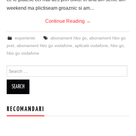
weekend ma plictiseam groaznic si am…
Continue Reading
→
experiente
abonament hbo go
,
abonament hbo go
pret
,
abonament hbo go vodafone
,
aplicatii vodafone
,
hbo go
,
hbo go vodafone
Search
for:
RECOMANDARI