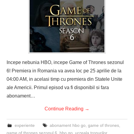
Incepe nebunia HBO, incepe Game of Thrones sezonul
6! Premiera in Romania va avea loc pe 25 aprilie de la
04:00 AM, in acelasi timp cu premiera din Statele Unite
ale Americii. Primul episod va fi disponibil si fara
abonament…
Continue Reading
→
experiente
abonament hbo go
,
game of thrones
,
game of thrones sezonul 6
,
hbo go
,
urzeala tronurilor