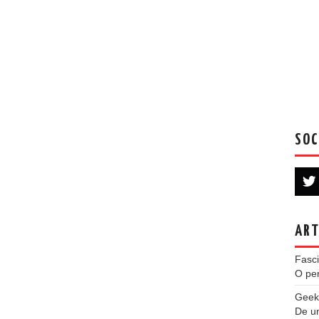
SOC
ART
Fasci
O per
Geek
De u