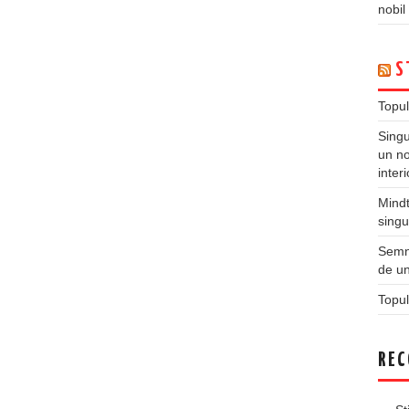
nobil
S
Topul
Singu
un no
inter
Mindt
singu
Semne
de un
Topul
REC