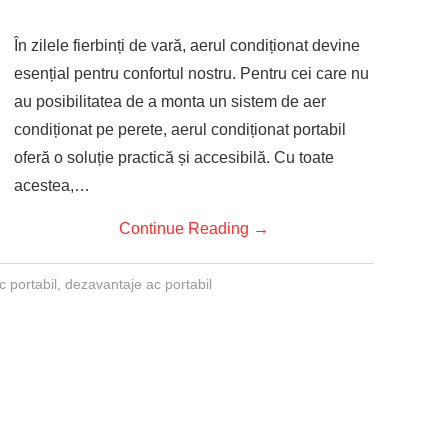
În zilele fierbinți de vară, aerul condiționat devine
esențial pentru confortul nostru. Pentru cei care nu
au posibilitatea de a monta un sistem de aer
condiționat pe perete, aerul condiționat portabil
oferă o soluție practică și accesibilă. Cu toate
acestea,…
Continue Reading
→
c portabil
,
dezavantaje ac portabil