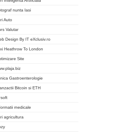
iri Inteligenta Artificiala
tograf nunta Iasi
iri Auto
rs Valutar
b Design By IT eXclusiv.ro
xi Heathrow To London
timizare Site
w.plaja.biz
inica Gastroenterologie
anzactii Bitcoin si ETH
rsoft
formatii medicale
iri agricultura
ozy