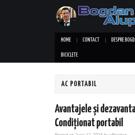
HOME
CONTACT
DESPRE BOGD
BICICLETE
AC PORTABIL
Avantajele și dezavanta
Condiționat portabil
Posted on
June 12, 2024
by
eBogdan