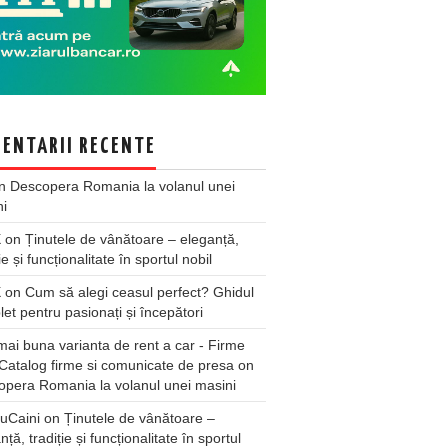
ENTARII RECENTE
n
Descopera Romania la volanul unei
ni
X
on
Ținutele de vânătoare – eleganță,
ie și funcționalitate în sportul nobil
X
on
Cum să alegi ceasul perfect? Ghidul
et pentru pasionați și începători
ai buna varianta de rent a car - Firme
Catalog firme si comunicate de presa
on
pera Romania la volanul unei masini
uCaini
on
Ținutele de vânătoare –
nță, tradiție și funcționalitate în sportul