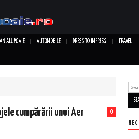
AN ALUPOAIE
AUTOMOBILE
DRESS TO IMPRESS
TRAVEL
Sear
for:
jele cumpărării unui Aer
0
REC