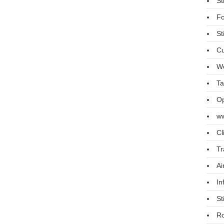
St
Fo
St
Cu
We
Ta
Op
ww
Cl
Tr
Ai
In
St
R