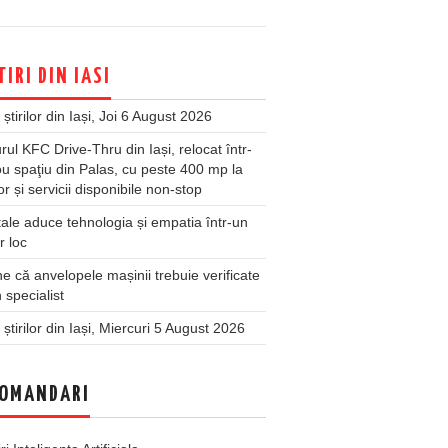
TIRI DIN IASI
 știrilor din Iași, Joi 6 August 2026
rul KFC Drive-Thru din Iași, relocat într-
u spaţiu din Palas, cu peste 400 mp la
ior și servicii disponibile non-stop
ale aduce tehnologia și empatia într-un
r loc
 că anvelopele mașinii trebuie verificate
 specialist
 știrilor din Iași, Miercuri 5 August 2026
OMANDARI