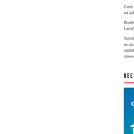
Cum a
va pă
Broth
Land
Sonda
au pu
ceila
cinev
REC