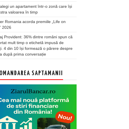
legi un apartament într-o zonă care își
stra valoarea în timp
er Romania acorda premiile „Life on
” 2026
j Provident: 36% dintre români spun că
rtat mult timp o etichetă impusă de
lți. 4 din 10 își formează o părere despre
a după prima conversație
OMANDAREA SAPTAMANII