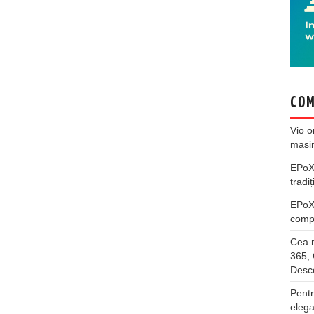
COM
Vio
o
masi
EPo
tradiț
EPo
compl
Cea m
365, 
Desco
Pentr
elega