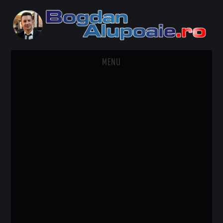
MENU
HOME
CONTACT
DESPRE BOGDAN ALUPOAIE
AUTOMOBILE
DRESS TO IMPRESS
TRAVEL