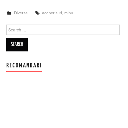
Diverse
acoperisuri
,
mihu
Search
for:
RECOMANDARI