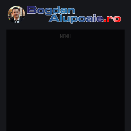
MENU
HOME
CONTACT
DESPRE BOGDAN ALUPOAIE
AUTOMOBILE
DRESS TO IMPRESS
TRAVEL