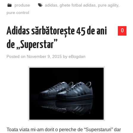
produse
adidas
,
ghete fotbal adidas
,
pure agility
,
pure control
Adidas sărbătorește 45 de ani
0
de „Superstar”
Posted on
November 9, 2015
by
eBogdan
Toata viata mi-am dorit o pereche de “Superstaruri” dar