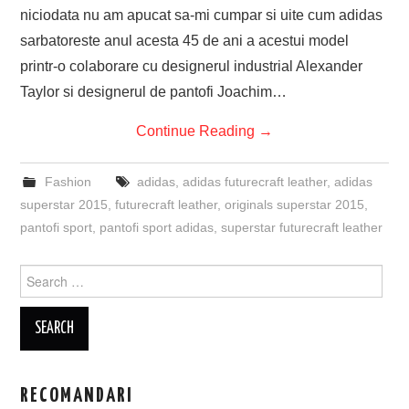
niciodata nu am apucat sa-mi cumpar si uite cum adidas
sarbatoreste anul acesta 45 de ani a acestui model
printr-o colaborare cu designerul industrial Alexander
Taylor si designerul de pantofi Joachim…
Continue Reading
→
Fashion
adidas
,
adidas futurecraft leather
,
adidas
superstar 2015
,
futurecraft leather
,
originals superstar 2015
,
pantofi sport
,
pantofi sport adidas
,
superstar futurecraft leather
Search
for:
RECOMANDARI