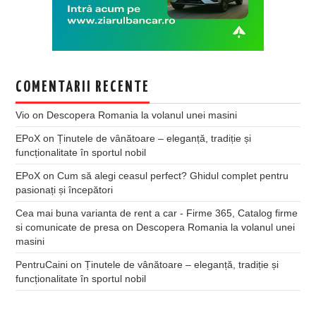
COMENTARII RECENTE
Vio
on
Descopera Romania la volanul unei masini
EPoX
on
Ținutele de vânătoare – eleganță, tradiție și
funcționalitate în sportul nobil
EPoX
on
Cum să alegi ceasul perfect? Ghidul complet pentru
pasionați și începători
Cea mai buna varianta de rent a car - Firme 365, Catalog firme
si comunicate de presa
on
Descopera Romania la volanul unei
masini
PentruCaini
on
Ținutele de vânătoare – eleganță, tradiție și
funcționalitate în sportul nobil