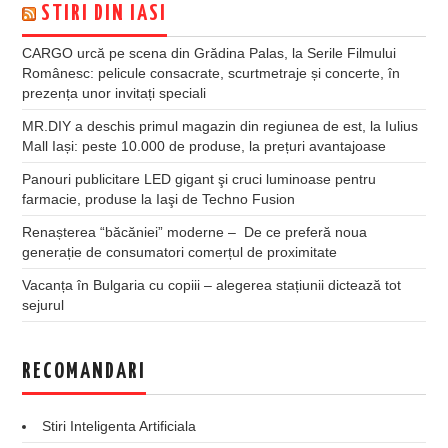
STIRI DIN IASI
CARGO urcă pe scena din Grădina Palas, la Serile Filmului
Românesc: pelicule consacrate, scurtmetraje și concerte, în
prezența unor invitați speciali
MR.DIY a deschis primul magazin din regiunea de est, la Iulius
Mall Iași: peste 10.000 de produse, la prețuri avantajoase
Panouri publicitare LED gigant şi cruci luminoase pentru
farmacie, produse la Iaşi de Techno Fusion
Renașterea “băcăniei” moderne – De ce preferă noua
generație de consumatori comerțul de proximitate
Vacanța în Bulgaria cu copiii – alegerea stațiunii dictează tot
sejurul
RECOMANDARI
Stiri Inteligenta Artificiala