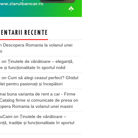
ENTARII RECENTE
n
Descopera Romania la volanul unei
ni
X
on
Ținutele de vânătoare – eleganță,
ie și funcționalitate în sportul nobil
X
on
Cum să alegi ceasul perfect? Ghidul
et pentru pasionați și începători
ai buna varianta de rent a car - Firme
Catalog firme si comunicate de presa
on
pera Romania la volanul unei masini
uCaini
on
Ținutele de vânătoare –
nță, tradiție și funcționalitate în sportul