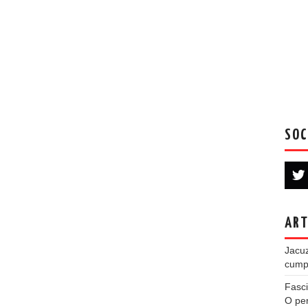
SOC
ART
Jacuz
cumpe
Fasci
O per