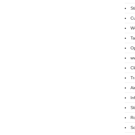
St
Cu
We
Ta
Op
ww
Cl
Tr
Ai
In
St
R
So