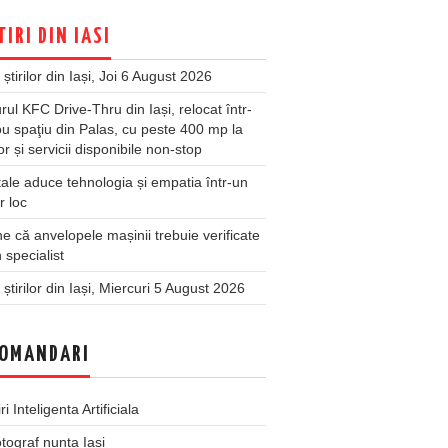
TIRI DIN IASI
 știrilor din Iași, Joi 6 August 2026
rul KFC Drive-Thru din Iași, relocat într-
u spaţiu din Palas, cu peste 400 mp la
ior și servicii disponibile non-stop
ale aduce tehnologia și empatia într-un
r loc
 că anvelopele mașinii trebuie verificate
 specialist
 știrilor din Iași, Miercuri 5 August 2026
OMANDARI
iri Inteligenta Artificiala
tograf nunta Iasi