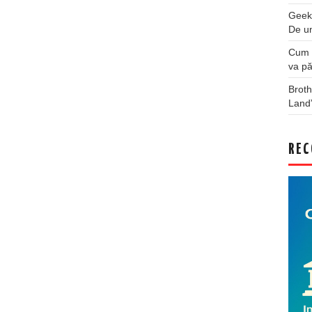
Geek
De u
Cum a
va pă
Broth
Land
REC