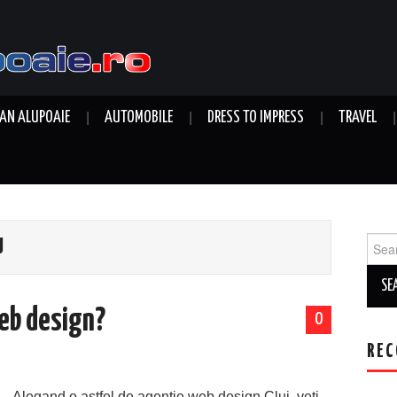
AN ALUPOAIE
AUTOMOBILE
DRESS TO IMPRESS
TRAVEL
Sear
J
for:
web design?
0
REC
Alegand o astfel de agentie web design Cluj, veti