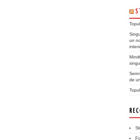
S
Topul
Singu
un no
inter
Mindt
singu
Semne
de un
Topul
REC
St
Fo