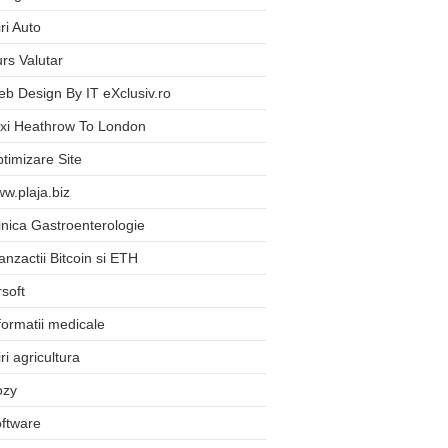
iri Auto
rs Valutar
b Design By IT eXclusiv.ro
xi Heathrow To London
timizare Site
w.plaja.biz
inica Gastroenterologie
anzactii Bitcoin si ETH
rsoft
formatii medicale
iri agricultura
ozy
ftware