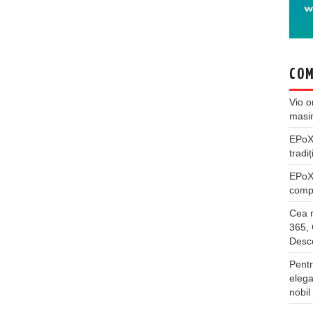
COM
Vio
o
masi
EPo
tradiț
EPo
compl
Cea m
365, 
Desco
Pentr
elega
nobil