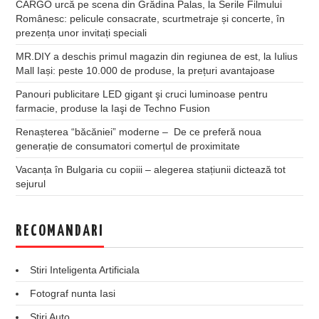
CARGO urcă pe scena din Grădina Palas, la Serile Filmului
Românesc: pelicule consacrate, scurtmetraje și concerte, în
prezența unor invitați speciali
MR.DIY a deschis primul magazin din regiunea de est, la Iulius
Mall Iași: peste 10.000 de produse, la prețuri avantajoase
Panouri publicitare LED gigant şi cruci luminoase pentru
farmacie, produse la Iaşi de Techno Fusion
Renașterea “băcăniei” moderne – De ce preferă noua
generație de consumatori comerțul de proximitate
Vacanța în Bulgaria cu copiii – alegerea stațiunii dictează tot
sejurul
RECOMANDARI
Stiri Inteligenta Artificiala
Fotograf nunta Iasi
Stiri Auto