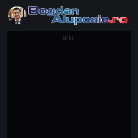
MENU
HOME
CONTACT
DESPRE BOGDAN ALUPOAIE
AUTOMOBILE
DRESS TO IMPRESS
TRAVEL