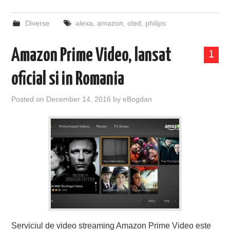
Diverse
alexa
,
amazon
,
oled
,
philips
Amazon Prime Video, lansat
1
oficial si in Romania
Posted on
December 14, 2016
by
eBogdan
Serviciul de video streaming Amazon Prime Video este