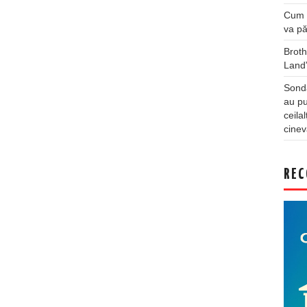
Cum a
va pă
Broth
Land
Sonda
au pu
ceila
cinev
REC