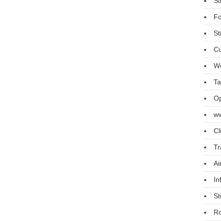
St
Fo
St
Cu
We
Ta
Op
ww
Cl
Tr
Ai
In
St
R