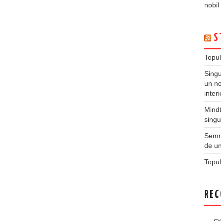
nobil
S
Topul
Singu
un no
inter
Mindt
singu
Semne
de un
Topul
REC