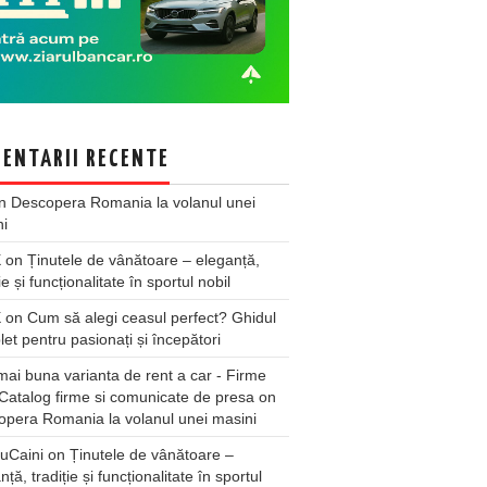
ENTARII RECENTE
n
Descopera Romania la volanul unei
ni
X
on
Ținutele de vânătoare – eleganță,
ie și funcționalitate în sportul nobil
X
on
Cum să alegi ceasul perfect? Ghidul
et pentru pasionați și începători
ai buna varianta de rent a car - Firme
Catalog firme si comunicate de presa
on
pera Romania la volanul unei masini
uCaini
on
Ținutele de vânătoare –
nță, tradiție și funcționalitate în sportul