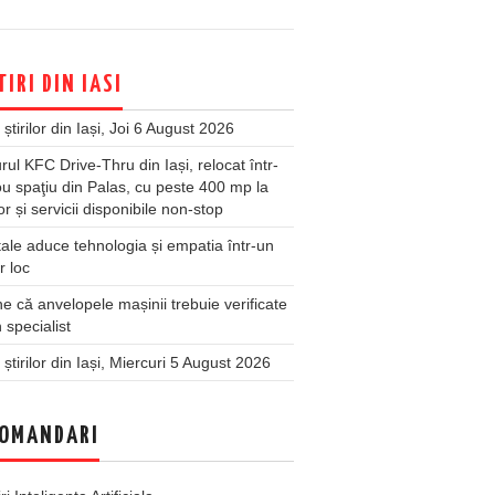
TIRI DIN IASI
 știrilor din Iași, Joi 6 August 2026
rul KFC Drive-Thru din Iași, relocat într-
u spaţiu din Palas, cu peste 400 mp la
ior și servicii disponibile non-stop
ale aduce tehnologia și empatia într-un
r loc
 că anvelopele mașinii trebuie verificate
 specialist
 știrilor din Iași, Miercuri 5 August 2026
OMANDARI