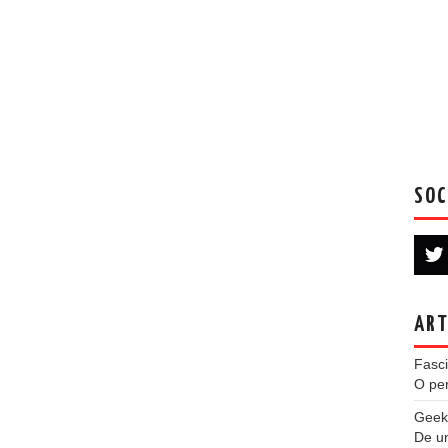
SOC
ART
Fasci
O per
Geek
De u