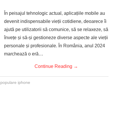
În peisajul tehnologic actual, aplicațiile mobile au
devenit indispensabile vieții cotidiene, deoarece îi
ajută pe utilizatorii să comunice, să se relaxeze, să
învețe și să-și gestioneze diverse aspecte ale vieții
personale și profesionale. În România, anul 2024
marchează o eră…
Continue Reading
→
i populare iphone