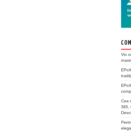
COM
Vio
o
masi
EPo
tradiț
EPo
compl
Cea m
365, 
Desco
Pentr
elega