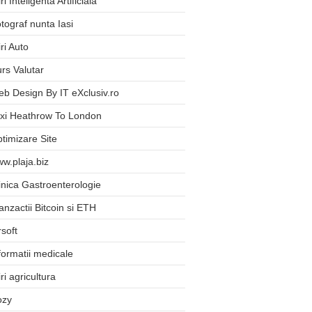
iri Inteligenta Artificiala
tograf nunta Iasi
iri Auto
rs Valutar
b Design By IT eXclusiv.ro
xi Heathrow To London
timizare Site
w.plaja.biz
inica Gastroenterologie
anzactii Bitcoin si ETH
rsoft
formatii medicale
iri agricultura
ozy