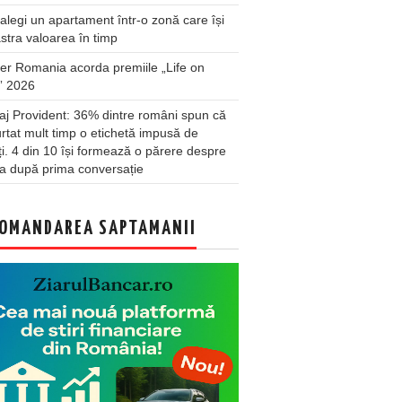
legi un apartament într-o zonă care își
stra valoarea în timp
er Romania acorda premiile „Life on
” 2026
j Provident: 36% dintre români spun că
rtat mult timp o etichetă impusă de
lți. 4 din 10 își formează o părere despre
a după prima conversație
OMANDAREA SAPTAMANII