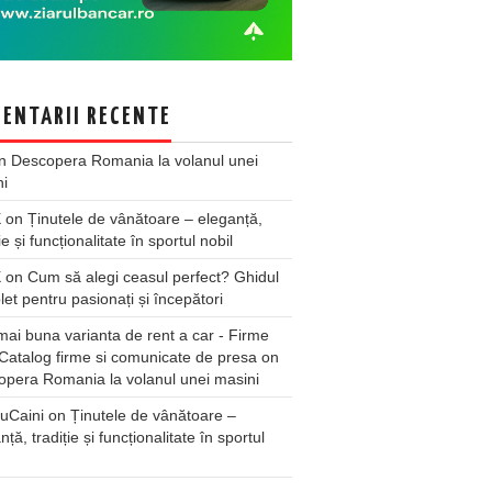
ENTARII RECENTE
n
Descopera Romania la volanul unei
ni
X
on
Ținutele de vânătoare – eleganță,
ie și funcționalitate în sportul nobil
X
on
Cum să alegi ceasul perfect? Ghidul
et pentru pasionați și începători
ai buna varianta de rent a car - Firme
Catalog firme si comunicate de presa
on
pera Romania la volanul unei masini
uCaini
on
Ținutele de vânătoare –
nță, tradiție și funcționalitate în sportul