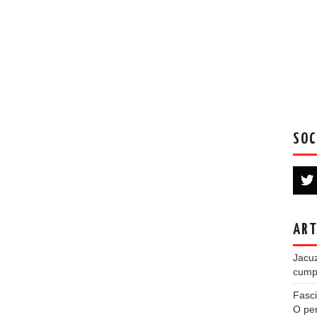
SOC
ART
Jacuz
cumpe
Fasci
O per