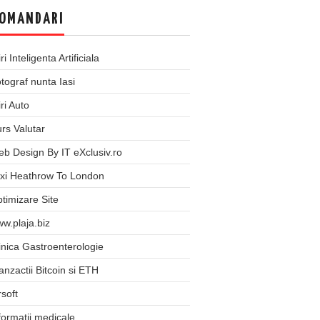
OMANDARI
iri Inteligenta Artificiala
tograf nunta Iasi
iri Auto
rs Valutar
b Design By IT eXclusiv.ro
xi Heathrow To London
timizare Site
w.plaja.biz
inica Gastroenterologie
anzactii Bitcoin si ETH
rsoft
formatii medicale