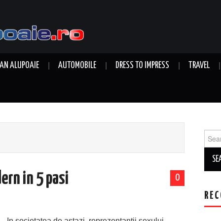
AN ALUPOAIE
AUTOMOBILE
DRESS TO IMPRESS
TRAVEL
Sear
for:
ern in 5 pasi
0
REC
In societatea de astazi, reprezentantii sexului