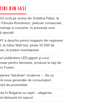
TIRI DIN IASI
O urcă pe scena din Grădina Palas, la
e Filmului Românesc: pelicule consacrate,
metraje și concerte, în prezența unor
ți speciali
Y a deschis primul magazin din regiunea
t, la Iulius Mall Iași: peste 10.000 de
se, la prețuri avantajoase
ri publicitare LED gigant şi cruci
oase pentru farmacie, produse la Iaşi de
no Fusion
șterea “băcăniei” moderne – De ce
ră noua generație de consumatori
țul de proximitate
ța în Bulgaria cu copiii – alegerea
unii dictează tot sejurul