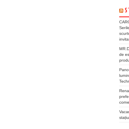
S
CARG
Seril
scurt
invita
MR.DI
de es
produ
Panou
lumin
Tech
Rena
prefe
comer
Vacan
stați