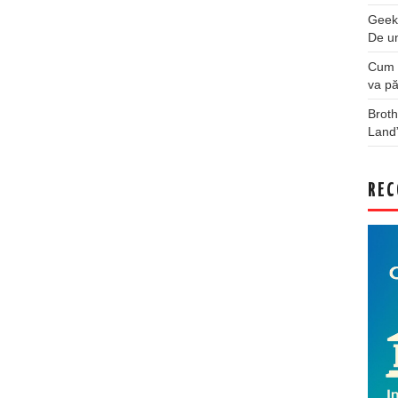
Geek
De u
Cum a
va pă
Broth
Land
REC