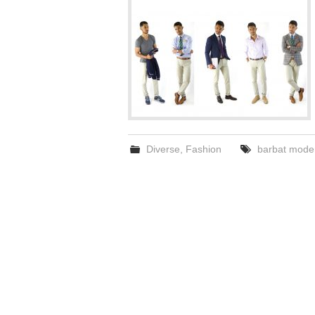
Diverse
,
Fashion
barbat mode