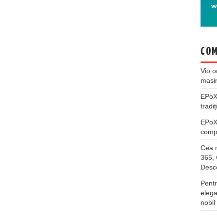
COM
Vio
o
masi
EPo
tradiț
EPo
compl
Cea m
365, 
Desco
Pentr
elega
nobil