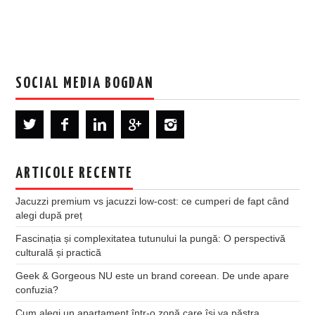
SOCIAL MEDIA BOGDAN
ARTICOLE RECENTE
Jacuzzi premium vs jacuzzi low-cost: ce cumperi de fapt când
alegi după preț
Fascinația și complexitatea tutunului la pungă: O perspectivă
culturală și practică
Geek & Gorgeous NU este un brand coreean. De unde apare
confuzia?
Cum alegi un apartament într-o zonă care își va păstra