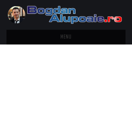
MENU
HOME
CONTACT
DESPRE BOGDAN ALUPOAIE
AUTOMOBILE
DRESS TO IMPRESS
TRAVEL