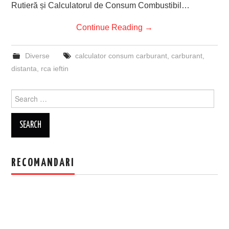
Rutieră și Calculatorul de Consum Combustibil…
Continue Reading
→
Diverse
calculator consum carburant
,
carburant
,
distanta
,
rca ieftin
Search
for:
RECOMANDARI