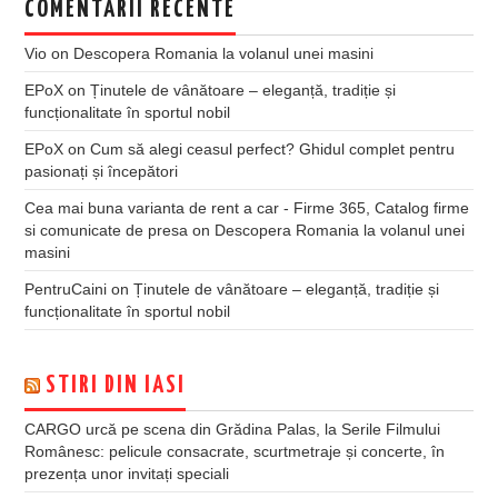
COMENTARII RECENTE
Vio
on
Descopera Romania la volanul unei masini
EPoX
on
Ținutele de vânătoare – eleganță, tradiție și
funcționalitate în sportul nobil
EPoX
on
Cum să alegi ceasul perfect? Ghidul complet pentru
pasionați și începători
Cea mai buna varianta de rent a car - Firme 365, Catalog firme
si comunicate de presa
on
Descopera Romania la volanul unei
masini
PentruCaini
on
Ținutele de vânătoare – eleganță, tradiție și
funcționalitate în sportul nobil
STIRI DIN IASI
CARGO urcă pe scena din Grădina Palas, la Serile Filmului
Românesc: pelicule consacrate, scurtmetraje și concerte, în
prezența unor invitați speciali