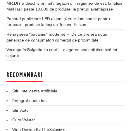
MR.DIY a deschis primul magazin din regiunea de est, la Iulius
Mall Iași: peste 10.000 de produse, la prețuri avantajoase
Panouri publicitare LED gigant şi cruci luminoase pentru
farmacie, produse la Iaşi de Techno Fusion
Renașterea “băcăniei” moderne – De ce preferă noua
generație de consumatori comerțul de proximitate
Vacanța în Bulgaria cu copiii – alegerea stațiunii dictează tot
sejurul
RECOMANDARI
Stiri Inteligenta Artificiala
Fotograf nunta Iasi
Stiri Auto
Curs Valutar
Web Design By IT eXclusiv.ro