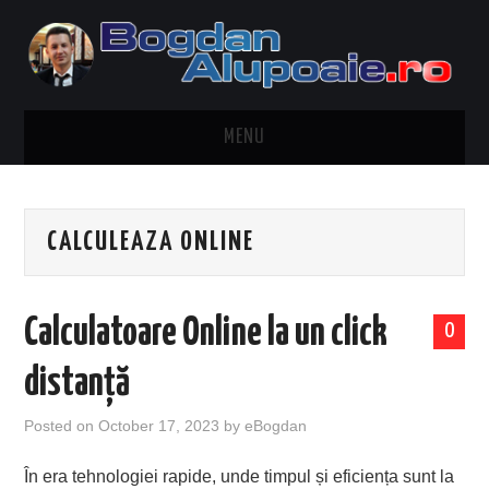
MENU
HOME
CALCULEAZA ONLINE
CONTACT
DESPRE BOGDAN ALUPOAIE
Calculatoare Online la un click
0
AUTOMOBILE
distanță
DRESS TO IMPRESS
Posted on
October 17, 2023
by
eBogdan
TRAVEL
În era tehnologiei rapide, unde timpul și eficiența sunt la