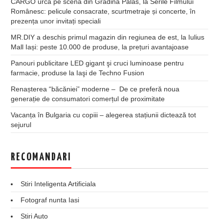
CARGO urcă pe scena din Grădina Palas, la Serile Filmului
Românesc: pelicule consacrate, scurtmetraje și concerte, în
prezența unor invitați speciali
MR.DIY a deschis primul magazin din regiunea de est, la Iulius
Mall Iași: peste 10.000 de produse, la prețuri avantajoase
Panouri publicitare LED gigant şi cruci luminoase pentru
farmacie, produse la Iaşi de Techno Fusion
Renașterea “băcăniei” moderne – De ce preferă noua
generație de consumatori comerțul de proximitate
Vacanța în Bulgaria cu copiii – alegerea stațiunii dictează tot
sejurul
RECOMANDARI
Stiri Inteligenta Artificiala
Fotograf nunta Iasi
Stiri Auto